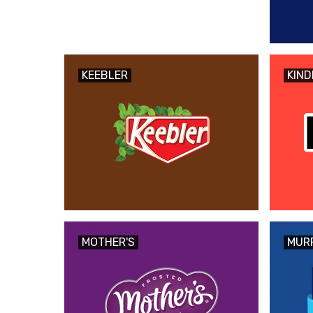
KEEBLER
KIND
MOTHER'S
MUR