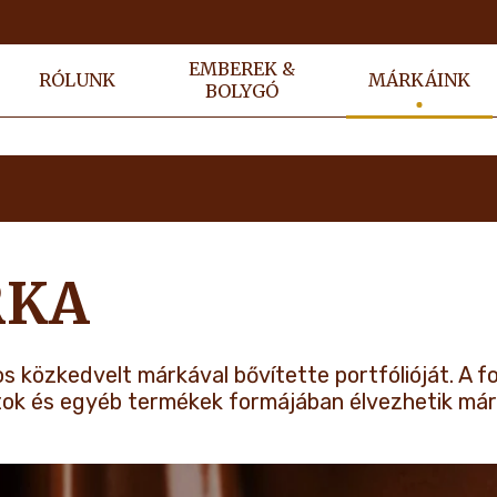
EMBEREK &
RÓLUNK
MÁRKÁINK
BOLYGÓ
RKA
s közkedvelt márkával bővítette portfólióját. A 
tok és egyéb termékek formájában élvezhetik márk