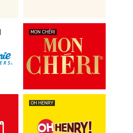
MON CHÉRI
OH HENRY