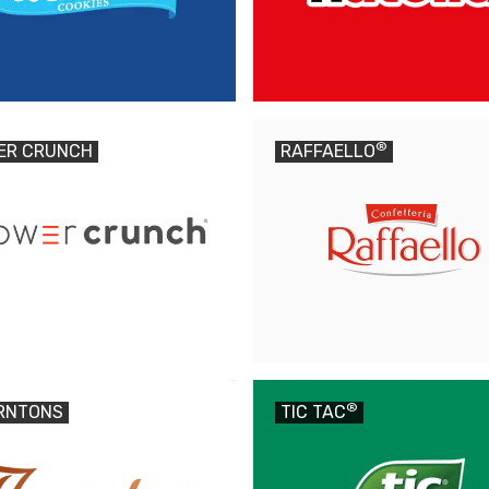
®
ER CRUNCH
RAFFAELLO
®
RNTONS
TIC TAC