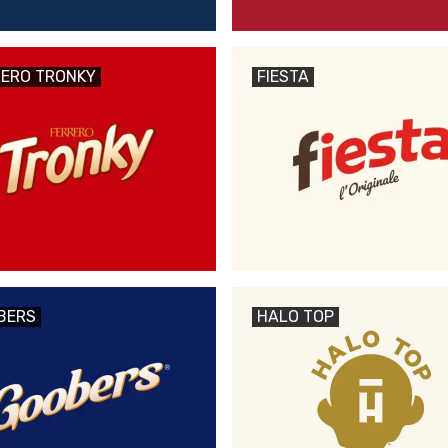
RERO TRONKY
FIESTA
BERS
HALO TOP