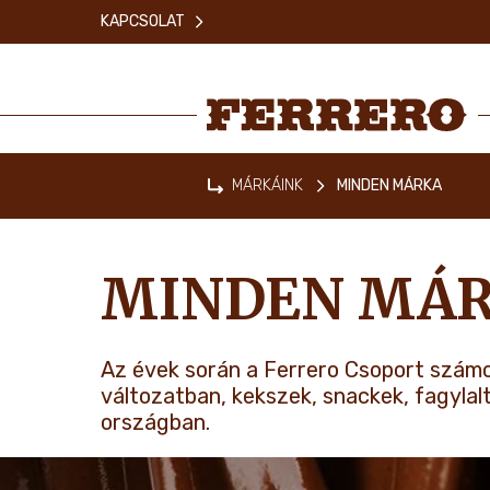
Skip
KAPCSOLAT
to
main
content
Ferrero
MÁRKÁINK
MINDEN MÁRKA
Home
MINDEN MÁ
Az évek során a Ferrero Csoport számo
változatban, kekszek, snackek, fagylal
országban.