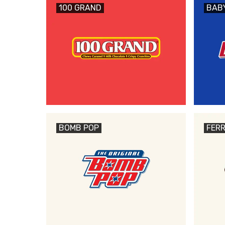
100 GRAND
BAB
BOMB POP
FERR