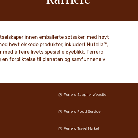
r verdier
Vi hos Ferrero vet at produktene våre er
nnovasjon
elsket av millioner av mennesker, både
ennom
unge og gamle, over hele verden.
 matselskaper innen emballerte søtsaker, med høyt
®
DISCOVER MORE
med høyt elskede produkter, inkludert Nutella
,
med å feire livets spesielle øyeblikk. Ferrero
og en forpliktelse til planeten og samfunnene vi
Ferrero Supplier Website
Ferrero Food Service
Ferrero Travel Market