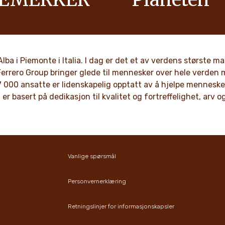
itiv energi i familier for å
Som et familieeid selskap ha
 optimisme.
som respekt, integritet og i
blitt bakt inn i vår kultur gj
generasjoner.
G MER
n Alba i Piemonte i Italia. I dag er det et av verdens største
Ferrero Group bringer glede til mennesker over hele verden 
OPPDAG MER
 000 ansatte er lidenskapelig opptatt av å hjelpe mennesker 
 er basert på dedikasjon til kvalitet og fortreffelighet, arv 
Vanlige spørsmål
Personvernerklæring
Retningslinjer for informasjonskapsler