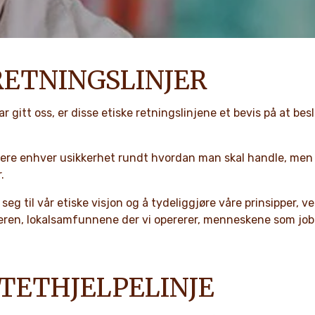
RETNINGSLINJER
 gitt oss, er disse etiske retningslinjene et bevis på at be
usere enhver usikkerhet rundt hvordan man skal handle, men o
.
seg til vår etiske visjon og å tydeliggjøre våre prinsipper, v
keren, lokalsamfunnene der vi opererer, menneskene som job
TETHJELPELINJE