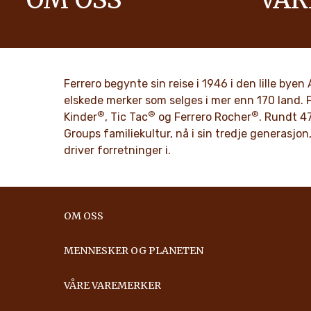
Historien om Ferrero-gruppen og dens
Vi sprer pos
formål. Fra de første skrittene til en
verden mer
verdensomspennende suksess.
OPPDA
Ferrero begynte sin reise i 1946 i den lille bye
OPPDAG MER
elskede merker som selges i mer enn 170 land. 
®
®
®
Kinder
, Tic Tac
og Ferrero Rocher
. Rundt 47
Groups familiekultur, nå i sin tredje generasjon,
driver forretninger i.
OM OSS
MENNESKER OG PLANETEN
VÅRE VAREMERKER