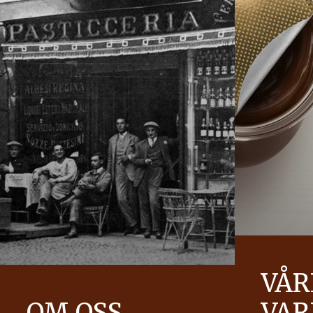
VÅR
OM OSS
VA