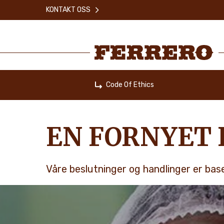
Skip
KONTAKT OSS
to
main
content
Ferrero
Code Of Ethics
Home
EN FORNYET 
Våre beslutninger og handlinger er base