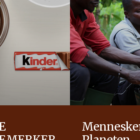
E
Menneske
REMERKER
Planeten