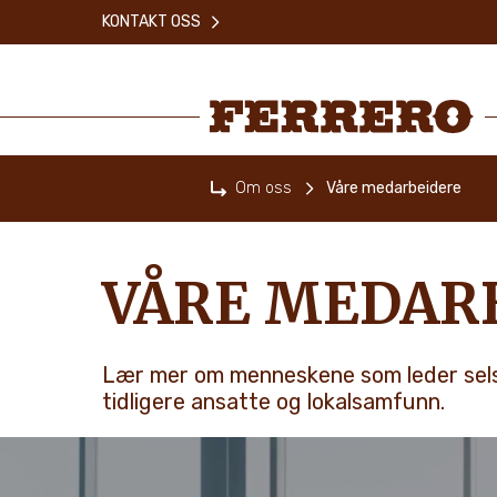
Skip
KONTAKT OSS
to
main
content
Ferrero
Om oss
Våre medarbeidere
Home
VÅRE MEDAR
Lær mer om menneskene som leder selsk
tidligere ansatte og lokalsamfunn.