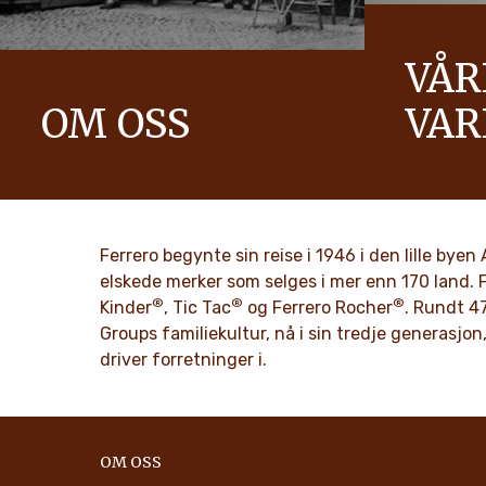
VÅR
OM OSS
VA
Historien om Ferrero-gruppen og dens
Vi sprer pos
formål. Fra de første skrittene til en
verden mer
verdensomspennende suksess.
OPPDA
Ferrero begynte sin reise i 1946 i den lille bye
OPPDAG MER
elskede merker som selges i mer enn 170 land. 
®
®
®
Kinder
, Tic Tac
og Ferrero Rocher
. Rundt 47
Groups familiekultur, nå i sin tredje generasjon,
driver forretninger i.
OM OSS