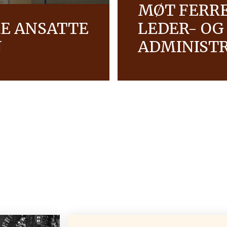
MØT FERR
RE ANSATTE
LEDER- OG
N
ADMINIST
støtte Ferrero-
Vårt globale leder- og 
e programmer, og å
Ferreros strategi og vi
erer i.
vår.
OPPDAG MER