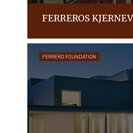
FERREROS KJERNE
Våre kjerneverdier er kjernen i alt vi gjør
OPPDAG MER
FERRERO FOUNDATION