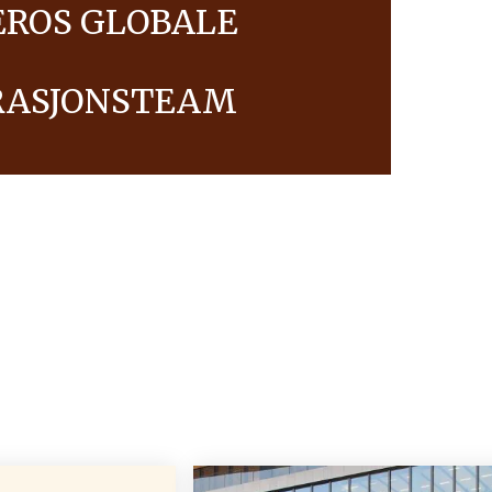
EROS GLOBALE
RASJONSTEAM
administrasjonsteam er en veileder for
rksomhet, når vi bygger videre på arven