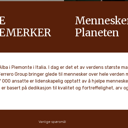
E
Menneske
REMERKER
Planeten
itiv energi i familier for å
Som et familieeid selskap ha
 optimisme.
som respekt, integritet og i
blitt bakt inn i vår kultur gj
generasjoner.
G MER
n Alba i Piemonte i Italia. I dag er det et av verdens største
Ferrero Group bringer glede til mennesker over hele verden 
OPPDAG MER
 000 ansatte er lidenskapelig opptatt av å hjelpe mennesker 
 er basert på dedikasjon til kvalitet og fortreffelighet, arv 
Vanlige spørsmål