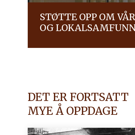
STØTTE OPP OM VÅ
OG LOKALSAMFUN
Ferrero-stiftelsen har forpliktet seg til å 
pensjonister gjennom sosiale og kulturell
styrke båndene til lokalsamfunnene vi oper
OPPDAG MER
DET ER FORTSATT
MYE Å OPPDAGE