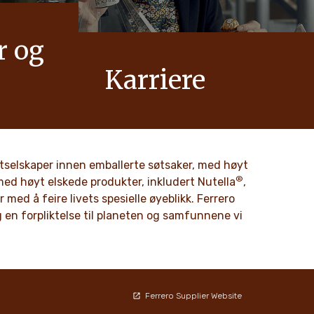
r og
Karriere
r verdier
Vi hos Ferrero vet at produktene våre er
nnovasjon
elsket av millioner av mennesker, både
ennom
unge og gamle, over hele verden.
 matselskaper innen emballerte søtsaker, med høyt
®
DISCOVER MORE
med høyt elskede produkter, inkludert Nutella
,
med å feire livets spesielle øyeblikk. Ferrero
og en forpliktelse til planeten og samfunnene vi
Ferrero Supplier Website