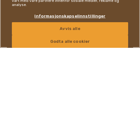
vårt med våre partnere innenfor sosiale medier, reklame og
analyse.
Informasjonskapselinnstillinger
Avvis alle
KONTAKT OSS
Godta alle cookier
UIMOTSTÅELIG
SMAKSOPPLEVELSE
Hver Ferrero Rocher er skapt med lidenskap og omtanke. Vi tar
en hel hasselnøtt, dypper den i en jevn og fløyelsaktig fylling,
dekker den med melkesjokolade og dypper den i
hasselnøttbiter for å gi deg en uimotståelig smaksopplevelse.