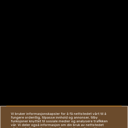
Vi bruker informasjonskapsler for å få nettstedet vårt til å
fungere ordentlig, tilpasse innhold og annonser, tilby
funksjoner knyttet til sosiale medier og analysere trafikken
vår. Vi deler også informasjon om din bruk av nettstedet