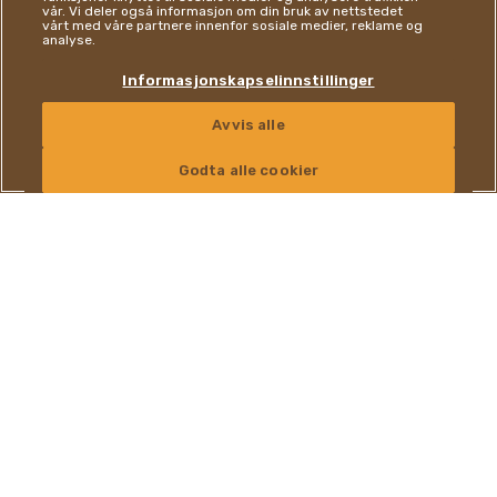
vår. Vi deler også informasjon om din bruk av nettstedet
vårt med våre partnere innenfor sosiale medier, reklame og
analyse.
Informasjonskapselinnstillinger
OPPDAG ALLE PRODUKTER
Avvis alle
KONTAKT OSS
Godta alle cookier
®
Tic Tac
: HISTORIE
1969
Forfriskende gode vibber siden
1969