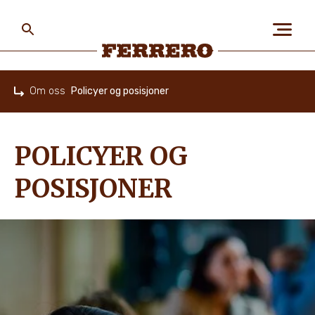
Skip
to
main
content
Ferrero
Om oss
Policyer og posisjoner
Home
OM OSS
POLICYER OG
MENNESKER OG PLANETEN
POSISJONER
VÅRE VAREMERKER
KARRIERE