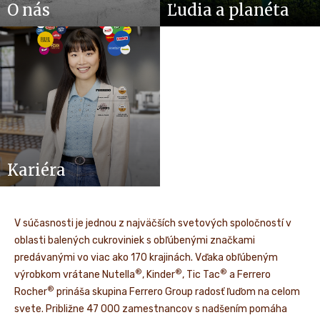
O nás
Ľudia a planéta
Kariéra
V súčasnosti je jednou z najväčších svetových spoločností v
oblasti balených cukroviniek s obľúbenými značkami
predávanými vo viac ako 170 krajinách. Vďaka obľúbeným
®
®
®
výrobkom vrátane Nutella
, Kinder
, Tic Tac
a Ferrero
®
Rocher
prináša skupina Ferrero Group radosť ľuďom na celom
svete. Približne 47 000 zamestnancov s nadšením pomáha