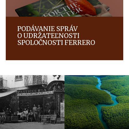
PODÁVANIE SPRÁV
O UDRŽATEĽNOSTI
SPOLOČNOSTI FERRERO
Prečítajte si viac o našom pokroku v našej ambícii
ochrany životného prostredia, udržateľného
získavania zdrojov surovín, podpory zodpovednej
spotreby a posilnenia postavenia ľudí.