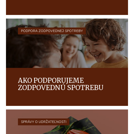
Snažíme sa budovať kultúru dôvery, rešpektu,
rozmanitosti a príležitostí pre všetkých, pretože
nám na našich ľuďoch záleží.
PODPORA ZODPOVEDNEJ SPOTREBY
AKO PODPORUJEME
ZODPOVEDNÚ SPOTREBU
Zaviazali sme sa k zodpovednej komunikácii, ktorá
pomáha spotrebiteľom pri výbere vhodných
výrobkov, ktoré kupujú a konzumujú.
SPRÁVY O UDRŽATEĽNOSTI