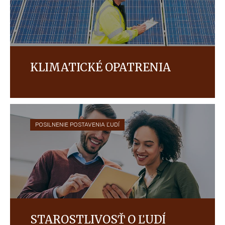
KLIMATICKÉ OPATRENIA
Naším cieľom je každoročne znižovať našu uhlíkovú
stopu meraním a výrobou našich výrobkov tak,
aby boli v našich globálnych prevádzkach a našich
dodávateľských reťazcoch energeticky
efektívnejšie.
POSILNENIE POSTAVENIA ĽUDÍ
STAROSTLIVOSŤ O ĽUDÍ