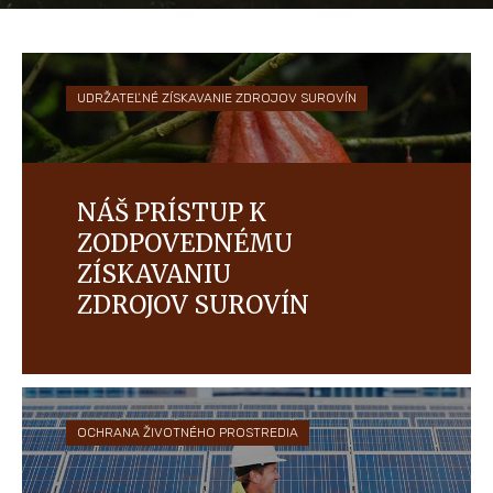
UDRŽATEĽNÉ ZÍSKAVANIE ZDROJOV SUROVÍN
NÁŠ PRÍSTUP K
ZODPOVEDNÉMU
ZÍSKAVANIU
ZDROJOV SUROVÍN
Naším cieľom je vytvoriť prosperujúci
dodávateľský reťazec, ktorý prináša výhody
farmárom a ich komunitám a chráni ľudí a životné
prostredie.
OCHRANA ŽIVOTNÉHO PROSTREDIA