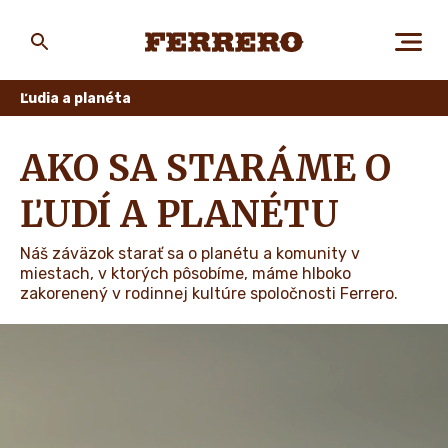
Skip
to
main
Ferrero
content
Ľudia a planéta
O NÁS
AKO SA STARÁME O
ĽUDÍ A PLANÉTU
ĽUDIA A PLANÉTA
Náš záväzok starať sa o planétu a komunity v
miestach, v ktorých pôsobíme, máme hlboko
zakorenený v rodinnej kultúre spoločnosti Ferrero.
KARIÉRA
NOVINKY A PRÍBEHY