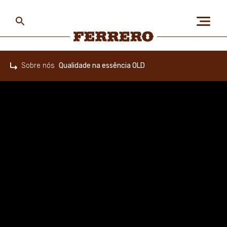
Skip
to
main
content
Ferrero
Sobre nós
Qualidade na essência OLD
Home
SOBRE NÓS
PESSOAS & PLANETA
NOSSAS MARCAS
CARREIRA