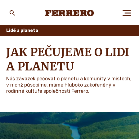
Skip
to
main
Ferrero
content
Lidé a planeta
O NÁS
JAK PEČUJEME O LIDI
A PLANETU
LIDÉ A PLANETA
Náš závazek pečovat o planetu a komunity v místech,
v nichž působíme, máme hluboko zakořeněný v
rodinné kultuře společnosti Ferrero.
NAŠE ZNAČKY
KARIÉRA