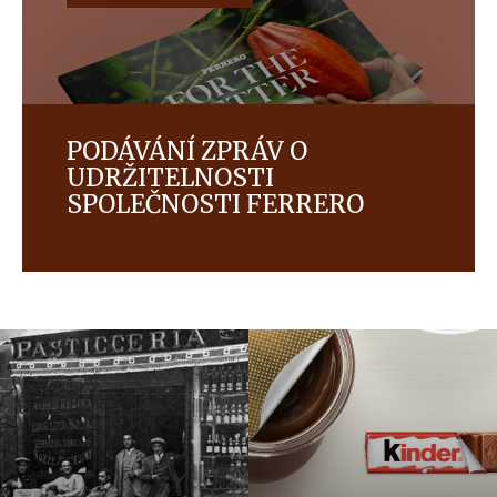
PODÁVÁNÍ ZPRÁV O
UDRŽITELNOSTI
SPOLEČNOSTI FERRERO
Přečtěte si více o našem pokroku v oblasti
ochrany životního prostředí, udržitelnosti zdrojů
surovin, podpory odpovědné spotřeby a posílení
úlohy zaměstnanců.