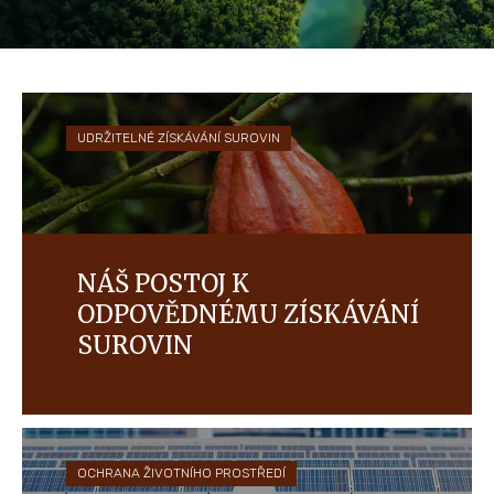
UDRŽITELNÉ ZÍSKÁVÁNÍ SUROVIN
NÁŠ POSTOJ K
ODPOVĚDNÉMU ZÍSKÁVÁNÍ
SUROVIN
Chceme vybudovat prosperující dodavatelský
řetězec, který bude pomáhat zemědělcům a jejich
komunitám a chránit lidi a životní prostředí.
OCHRANA ŽIVOTNÍHO PROSTŘEDÍ