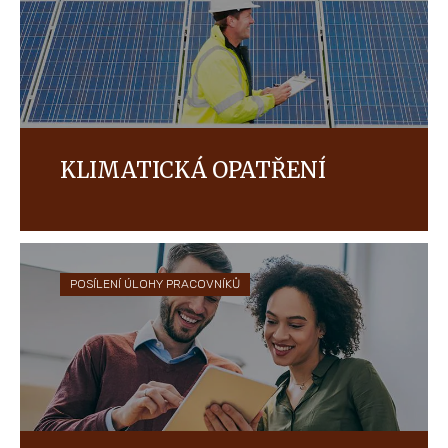
KLIMATICKÁ OPATŘENÍ
Naším cílem je každoročně snižovat naši uhlíkovou
stopu měřením a výrobou našich produktů
energeticky úspornějším provozem v našich
dodavatelských řetězcích po celém světě.
POSÍLENÍ ÚLOHY PRACOVNÍKŮ