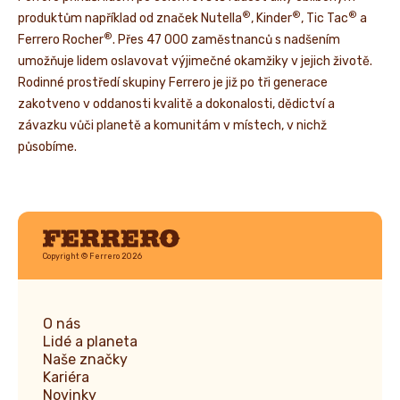
®
®
®
produktům například od značek Nutella
, Kinder
, Tic Tac
a
®
Ferrero Rocher
. Přes 47 000 zaměstnanců s nadšením
umožňuje lidem oslavovat výjimečné okamžiky v jejich životě.
Rodinné prostředí skupiny Ferrero je již po tři generace
zakotveno v oddanosti kvalitě a dokonalosti, dědictví a
závazku vůči planetě a komunitám v místech, v nichž
působíme.
Ferrero
Copyright © Ferrero 2026
O nás
Lidé a planeta
Naše značky
Kariéra
Novinky