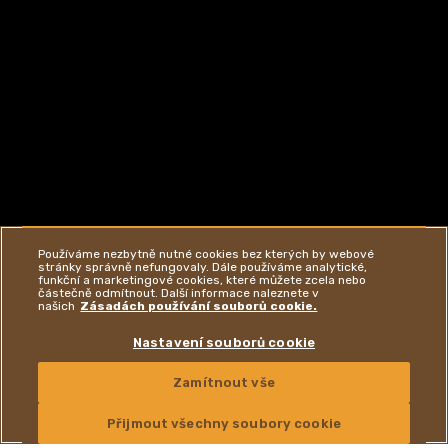
Používáme nezbytně nutné cookies bez kterých by webové
stránky správně nefungovaly. Dále používáme analytické,
funkční a marketingové cookies, které můžete zcela nebo
částečně odmítnout. Další informace naleznete v
našich
Zásadách používání souborů cookie.
Nastavení souborů cookie
Zamítnout vše
KONTAKTUJTE NÁS
Přijmout všechny soubory cookie