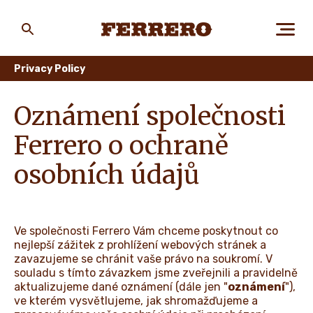
Skip
to
main
Ferrero
content
Privacy Policy
O NÁS
Oznámení společnosti
Ferrero o ochraně
LIDÉ A PLANETA
osobních údajů
NAŠE ZNAČKY
Ve společnosti Ferrero Vám chceme poskytnout co
nejlepší zážitek z prohlížení webových stránek a
zavazujeme se chránit vaše právo na soukromí. V
KARIÉRA
souladu s tímto závazkem jsme zveřejnili a pravidelně
aktualizujeme dané oznámení (dále jen "
oznámení
"),
ve kterém vysvětlujeme, jak shromažďujeme a