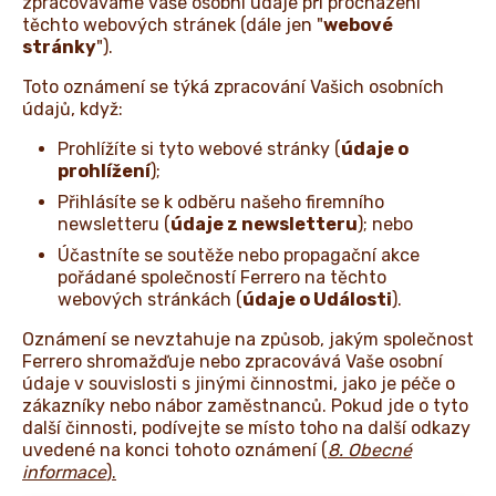
zpracováváme vaše osobní údaje při procházení
NOVINKY
těchto webových stránek (dále jen "
webové
stránky
").
Toto oznámení se týká zpracování Vašich osobních
údajů, když:
Prohlížíte si tyto webové stránky (
údaje o
prohlížení
);
Přihlásíte se k odběru našeho firemního
newsletteru (
údaje z newsletteru
); nebo
Účastníte se soutěže nebo propagační akce
pořádané společností Ferrero na těchto
webových stránkách (
údaje o Události
).
Oznámení se nevztahuje na způsob, jakým společnost
Ferrero shromažďuje nebo zpracovává Vaše osobní
údaje v souvislosti s jinými činnostmi, jako je péče o
zákazníky nebo nábor zaměstnanců. Pokud jde o tyto
další činnosti, podívejte se místo toho na další odkazy
uvedené na konci tohoto oznámení
(
8. Obecné
informace
).