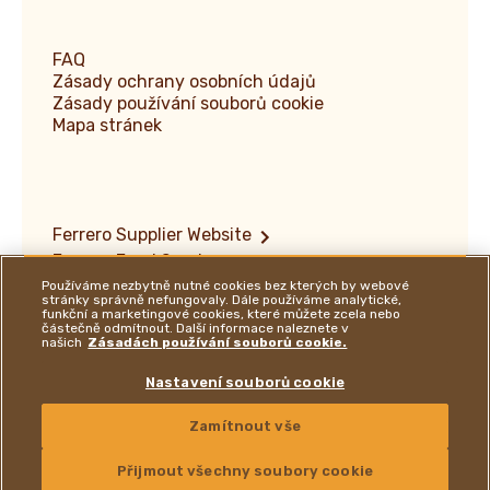
FAQ
Zásady ochrany osobních údajů
Zásady používání souborů cookie
Mapa stránek
Ferrero Supplier Website
Ferrero Food Service
Ferrero Travel Market
Používáme nezbytně nutné cookies bez kterých by webové
stránky správně nefungovaly. Dále používáme analytické,
Ferrero Hazelnut Company
funkční a marketingové cookies, které můžete zcela nebo
částečně odmítnout. Další informace naleznete v
Autorská práva a ochranné známky
našich
Zásadách používání souborů cookie.
Zásady zpřístupnění informací o zranitelnosti
Místa
Nastavení souborů cookie
Zamítnout vše
Follow us on:
Youtube Channel
Instagram
LinkedIn
Facebook
KONTAKTUJTE NÁS
Přijmout všechny soubory cookie