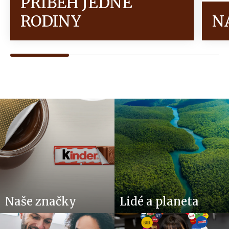
PŘÍBĚH JEDNÉ
RODINY
N
Naše značky
Lidé a planeta