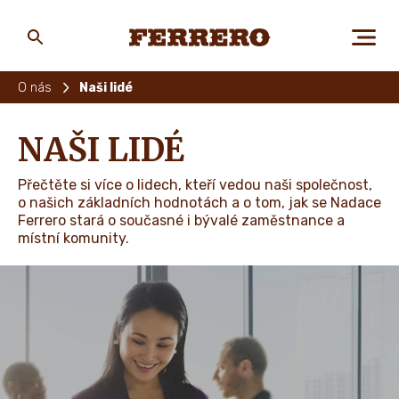
Skip
to
main
Ferrero
content
O nás
Naši lidé
O NÁS
NAŠI LIDÉ
Přečtěte si více o lidech, kteří vedou naši společnost,
LIDÉ A PLANETA
o našich základních hodnotách a o tom, jak se Nadace
Ferrero stará o současné i bývalé zaměstnance a
místní komunity.
NAŠE ZNAČKY
KARIÉRA