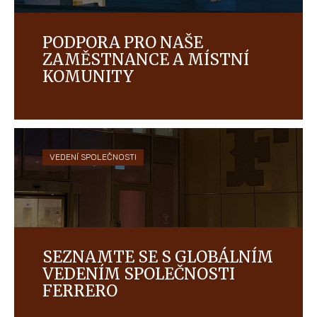
PODPORA PRO NAŠE
ZAMĚSTNANCE A MÍSTNÍ
KOMUNITY
Nadace Ferrero se věnuje podpoře zaměstnanců,
kteří odešli do důchodu, a to prostřednictvím
sociálního a kulturního programu a posilování
vazeb s komunitami v místech, v nichž působíme.
VEDENÍ SPOLEČNOSTI
SEZNAMTE SE S GLOBÁLNÍM
VEDENÍM SPOLEČNOSTI
FERRERO
Náš globální vedoucí tým řídí strategii obchodní