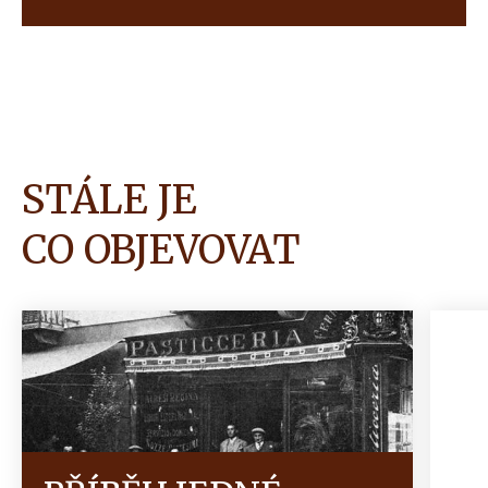
činnosti společnosti Ferrero a zároveň staví na
našem dědictví.
STÁLE JE
CO OBJEVOVAT