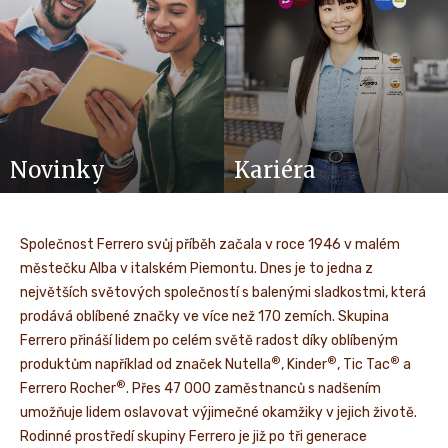
Novinky
Kariéra
Společnost Ferrero svůj příběh začala v roce 1946 v malém
městečku Alba v italském Piemontu. Dnes je to jedna z
největších světových společností s balenými sladkostmi, která
prodává oblíbené značky ve více než 170 zemích. Skupina
Ferrero přináší lidem po celém světě radost díky oblíbeným
®
®
®
produktům například od značek Nutella
, Kinder
, Tic Tac
a
®
Ferrero Rocher
. Přes 47 000 zaměstnanců s nadšením
umožňuje lidem oslavovat výjimečné okamžiky v jejich životě.
Rodinné prostředí skupiny Ferrero je již po tři generace