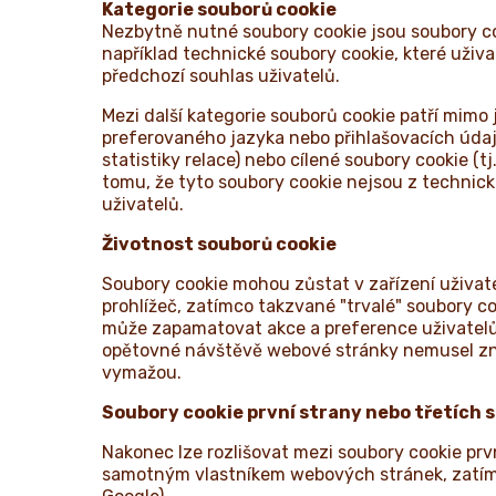
Kategorie souborů cookie
Nezbytně nutné soubory cookie jsou soubory co
například technické soubory cookie, které uživ
předchozí souhlas uživatelů.
Mezi další kategorie souborů cookie patří mimo 
preferovaného jazyka nebo přihlašovacích údajů
statistiky relace) nebo cílené soubory cookie (
tomu, že tyto soubory cookie nejsou z technic
uživatelů.
Životnost souborů cookie
Soubory cookie mohou zůstat v zařízení uživat
prohlížeč, zatímco takzvané "trvalé" soubory c
může zapamatovat akce a preference uživatelů (n
opětovné návštěvě webové stránky nemusel znov
vymažou.
Soubory cookie první strany nebo třetích 
Nakonec lze rozlišovat mezi soubory cookie prv
samotným vlastníkem webových stránek, zatímco 