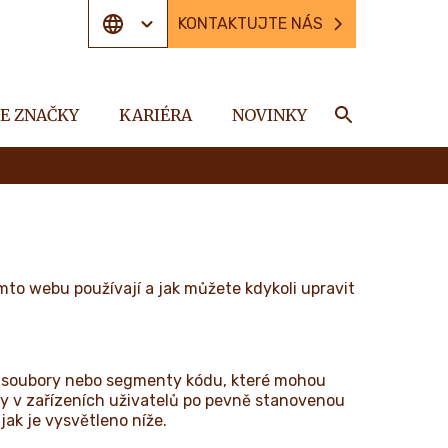
KONTAKTUJTE NÁS
E ZNAČKY
KARIÉRA
NOVINKY
Hledat
mto webu používají a jak můžete kdykoli upravit
lé soubory nebo segmenty kódu, které mohou
y v zařízeních uživatelů po pevně stanovenou
jak je vysvětleno níže.