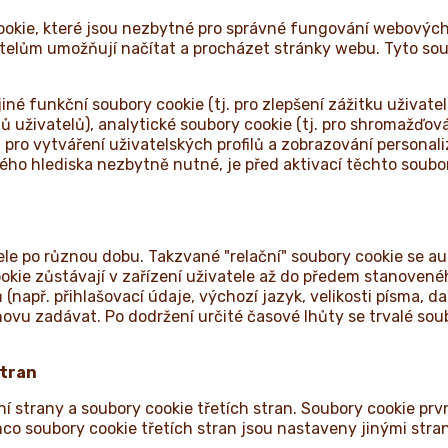
okie, které jsou nezbytné pro správné fungování webových s
atelům umožňují načítat a procházet stránky webu. Tyto sou
jiné funkční soubory cookie (tj. pro zlepšení zážitku uživat
 uživatelů), analytické soubory cookie (tj. pro shromažďová
tj. pro vytváření uživatelských profilů a zobrazování perso
kého hlediska nezbytně nutné, je před aktivací těchto soub
ele po různou dobu. Takzvané "relační" soubory cookie se a
ookie zůstávají v zařízení uživatele až do předem stanovené
apř. přihlašovací údaje, výchozí jazyk, velikosti písma, dal
u zadávat. Po dodržení určité časové lhůty se trvalé soub
stran
ní strany a soubory cookie třetích stran. Soubory cookie pr
soubory cookie třetích stran jsou nastaveny jinými stranam