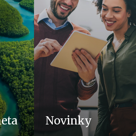
neta
Novinky
hodnoty jako
PŘEČTĚTE SI VÍCE