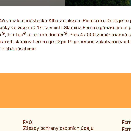
 světa vnesli více
respekt, integrita a inovace 
máme zakotveny již po někol
946 v malém městečku Alba v italském Piemontu. Dnes je to 
TE SI VÍCE
PŘEČTĚTE SI VÍCE
ačky ve více než 170 zemích. Skupina Ferrero přináší lidem 
®
®
®
r
, Tic Tac
a Ferrero Rocher
. Přes 47 000 zaměstnanců 
tředí skupiny Ferrero je již po tři generace zakotveno v odd
 nichž působíme.
FAQ
Ferr
Zásady ochrany osobních údajů
Ferr