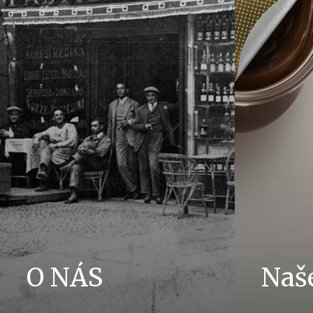
O NÁS
Naš
Příběh skupiny Ferrero a její poslání. Od
Přinášíme r