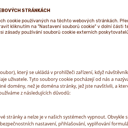
WEBOVÝCH STRÁNKÁCH
rech cookie používaných na těchto webových stránkách. Pře
vit kliknutím na "Nastavení souborů cookie" v dolní části t
si zásady používání souborů cookie externích poskytovatelů
ubor), který se ukládá v prohlížeči zařízení, když návštěvn
daje uživatele. Tyto soubory cookie pocházejí od nás a nazý
 jiné domény, než je doména stránky, jež jste navštívili, a 
oužíváme z následujících důvodů:
é stránky a nelze je v našich systémech vypnout. Obvykle se
se bezpečnostních nastavení, přihlašování, vyplňování formulá