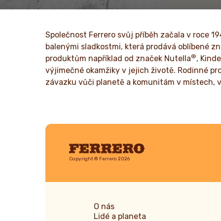
prvních krůčků až k celosvětovému
abychom do
úspěchu.
optimismu.
Společnost Ferrero svůj příběh začala v roce 1
PŘEČTĚTE SI VÍCE
PŘEČTĚ
balenými sladkostmi, která prodává oblíbené zn
®
produktům například od značek Nutella
, Kinde
výjimečné okamžiky v jejich životě. Rodinné pros
závazku vůči planetě a komunitám v místech, v
Ferrero
Copyright © Ferrero 2026
O nás
Lidé a planeta