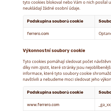
tyto cookies blokoval nebo Vám o nich posílal
neukládají žádné osobní údaje.
Podskupina souborů cookie
Soubo
Nezbytné
Optan
ferrero.com
soubory
cookie
Výkonnostní soubory cookie
Tyto cookies pomáhají sledovat počet návštěvn
díky nim zjistit, které stránky jsou nejoblíben
informace, které tyto soubory cookie shromažď
navštívili a nebudeme moci sledovat jeho výkon
Podskupina souborů cookie
Soubo
Výkonnostní
_ga_xx
www.ferrero.com
soubory
cookie