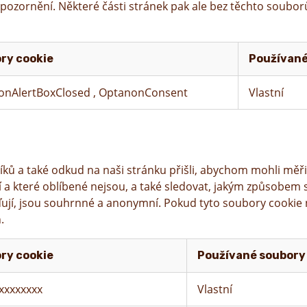
 upozornění. Některé části stránek pak ale bez těchto soub
ry cookie
Používané
onAlertBoxClosed
,
OptanonConsent
Vlastní
íků a také odkud na naši stránku přišli, abychom mohli mě
ější a které oblíbené nejsou, a také sledovat, jakým způsobe
ují, jsou souhrnné a anonymní. Pokud tyto soubory cookie 
.
ry cookie
Používané soubory
xxxxxxxx
Vlastní