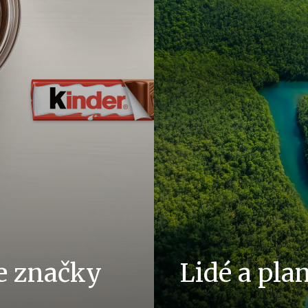
e značky
Lidé a pla
odinám pozitivní energii,
Jelikož jsme rodinná firma, 