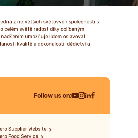
v sobě
ik generací.
jedna z největších světových společností s
po celém světě radost díky oblíbeným
s nadšením umožňuje lidem oslavovat
anosti kvalitě a dokonalosti, dědictví a
Follow us on:
Youtube Channel
Instagram
LinkedIn
Facebook
ero Supplier Website
ero Food Service