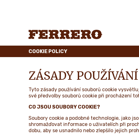
Skip
to
main
content
Ferrero
COOKIE POLICY
ZÁSADY POUŽÍVÁNÍ
Tyto zásady používání souborů cookie vysvětluj
své předvolby souborů cookie při procházení t
CO JSOU SOUBORY COOKIE?
Soubory cookie a podobné technologie, jako js
shromažďovat informace o uživatelích při pro
dobu, aby se usnadnilo nebo zlepšilo jejich pro