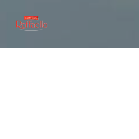
KONTAKTUJTE NÁS
Jemný zážitek plný chuti
®
Za značkou Raffaello
stojí zkušenosti společnosti Ferrero s
vytvářením jedinečných sladkostí a péče o kvalitu a
ingredience. Všechny výrobky Raffaello představují jedinečný
zážitek, který kombinuje nenapodobitelnou konzistenci s
našimi charakteristickými ingrediencemi: voňavým
strouhaným kokosem a křupavými mandlemi.