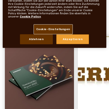
verwalten, indem Sie auf die Option Ihrer Wahl klicken. Sie können
19. Juli zeigt: Eis gehört für viele fest zum
Ihre Cookie-Einstellungen jederzeit ändern oder Ihre Zustimmung
Sommer – und der Becher ist die beliebteste
mit Wirkung für die Zukunft widerrufen, indem Sie auf die
Schaltfläche "Cookie-Einstellungen" am Ende unserer Cookie
Eisform
Policy klicken. Weitere Informationen finden Sie ebenfalls in
unserer
Cookie Policy
.
Mehr lesen
Cookie-Einstellungen
Ablehnen
Akzeptieren