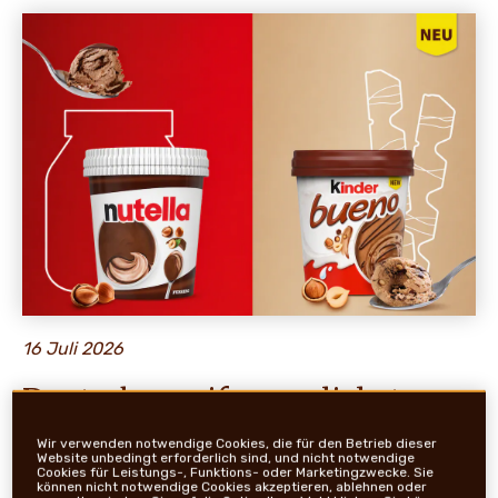
NEWS UND STORYS
16 Juli 2026
Deutsche greifen am liebsten
zum Eisbecher
Wir verwenden notwendige Cookies, die für den Betrieb dieser
Website unbedingt erforderlich sind, und nicht notwendige
Cookies für Leistungs-, Funktions- oder Marketingzwecke. Sie
Aktuelle Ferrero Umfrage zum Eiscreme-Tag am
können nicht notwendige Cookies akzeptieren, ablehnen oder