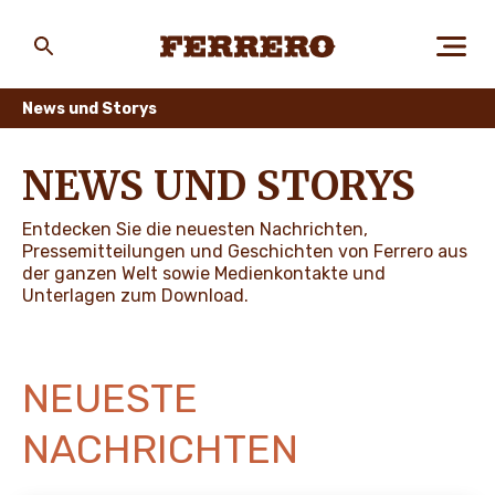
Skip
to
main
Ferrero
content
News und Storys
ÜBER FERRERO
NEWS UND STORYS
Entdecken Sie die neuesten Nachrichten,
MENSCH UND UMWELT
Pressemitteilungen und Geschichten von Ferrero aus
der ganzen Welt sowie Medienkontakte und
Unterlagen zum Download.
UNSERE MARKEN
NEUESTE
KARRIERE
NACHRICHTEN