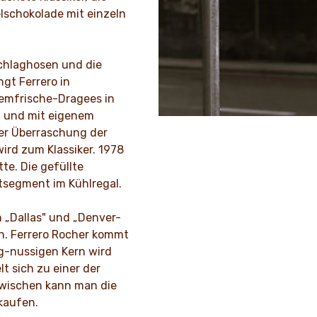
elschokolade mit einzeln
Schlaghosen und die
gt Ferrero in
temfrische-Dragees in
it und mit eigenem
der Überraschung der
ird zum Klassiker. 1978
te. Die gefüllte
tsegment im Kühlregal.
n „Dallas" und „Denver-
en. Ferrero Rocher kommt
ig-nussigen Kern wird
lt sich zu einer der
zwischen kann man die
 kaufen.