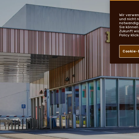
Wir verwen
und nicht 
notwendige 
Sie können
Zukunft wi
Policy klic
Cookie-