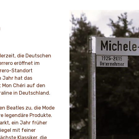
m
derzeit, die Deutschen
errero eröffnet im
rrero-Standort
m Jahr hat das
t Mon Chéri auf den
raline in Deutschland.
en Beatles zu, die Mode
re legendäre Produkte.
rkt, ein Jahr früher
iegel mit feiner
ächste Klassiker, die