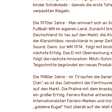
kinder Schokolade - damals die erste Taf
verpackten Riegeln.
Die 1970er Jahre - Man erinnert sich an 
Fußball-WM im eigenen Land. Zunächt brin
Deutschland tic tac auf den Markt, die A
der Klarsichtbox, revolutionär in jener Ze
Sound. Dann, zur WM 1974 , folgt mit kin
nächste Erfolg. Das Ei mit Überraschung w
folgt die nächste Innovation: Milch-Schnit
Teigschnitte begründet ein neues Produk
Die 1980er Jahre - Im TV laufen die Serie
Clan", es ist das Jahrzehnt der Fönfrisur
auf den Markt. Die Praline mit dem knack
ein großer Erfolg. Ferrero Rocher entwicke
internationalsten Ferrero-Marken und in
„goldene Kugel" fast überall auf der Welt