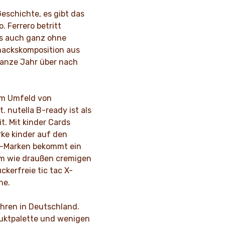
Geschichte, es gibt das
. Ferrero betritt
es auch ganz ohne
mackskomposition aus
anze Jahr über nach
 im Umfeld von
. nutella B-ready ist als
t. Mit kinder Cards
rke kinder auf den
er-Marken bekommt ein
im wie draußen cremigen
ckerfreie tic tac X-
he.
ahren in Deutschland.
duktpalette und wenigen