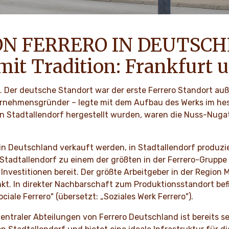
ON FERRERO IN DEUTSC
it Tradition: Frankfurt u
6. Der deutsche Standort war der erste Ferrero Standort auß
ternehmensgründer – legte mit dem Aufbau des Werks im he
 in Stadtallendorf hergestellt wurden, waren die Nuss-Nuga
 in Deutschland verkauft werden, in Stadtallendorf produzi
tadtallendorf zu einem der größten in der Ferrero-Gruppe
 Investitionen bereit. Der größte Arbeitgeber in der Region
nkt. In direkter Nachbarschaft zum Produktionsstandort bef
iale Ferrero" (übersetzt: „Soziales Werk Ferrero").
 zentraler Abteilungen von Ferrero Deutschland ist bereits s