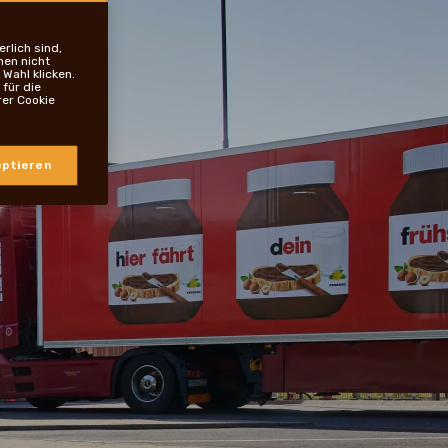
rlich sind,
nen nicht
Wahl klicken.
für die
rer Cookie
ptieren