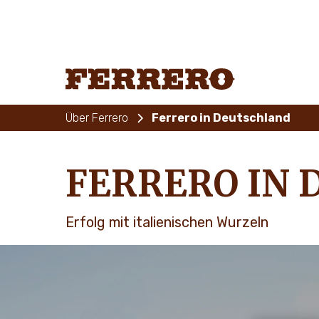
Skip
to
main
content
Ferrero
Über Ferrero
Ferrero in Deutschland
FERRERO IN
Erfolg mit italienischen Wurzeln