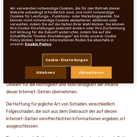
NEWS UND STORYS
Wir verwenden notwendige Cookies, die für den Betrieb dieser
Website unbedingt erforderlich sind, und nicht notwendige
Geschäftsführung
:
Detlef Jütten, Johann Kinczler, Matteo
Cookies für Leistungs-, Funktions- oder Marketingzwecke. Sie
können nicht notwendige Cookies akzeptieren, ablehnen oder
Bertolucci (Sprecher)
verwalten, indem Sie auf die Option Ihrer Wahl klicken. Sie können
Handelsregister
: Amtsgericht Frankfurt am Main, HRB
Ihre Cookie-Einstellungen jederzeit ändern oder Ihre Zustimmung
mit Wirkung für die Zukunft widerrufen, indem Sie auf die
74408
Schaltfläche "Cookie-Einstellungen" am Ende unserer Cookie
Policy klicken. Weitere Informationen finden Sie ebenfalls in
Umsatzsteuer-Identifikationsnummer
: DE 814324152
unserer
Cookie Policy
.
Haftungsausschluss
Cookie-Einstellungen
Wir bemühen uns, Ihnen genaue und aktuelle Informationen zur
Ablehnen
Akzeptieren
Verfügung zu stellen. Trotz größter Sorgfalt können wir keine
Gewähr für die Richtigkeit und Vollständigkeit der Inhalte
dieser Internet-Seiten übernehmen.
Die Haftung für jegliche Art von Schäden, einschließlich
Folgeschäden, die sich aus dem Gebrauch der auf diesen
Internet-Seiten veröffentlichten Informationen ergeben, ist
ausgeschlossen.