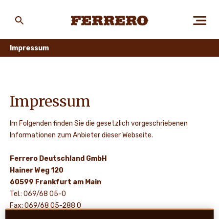
Skip
to
main
Ferrero
content
Impressum
ÜBER FERRERO
Impressum
MENSCH UND UMWELT
Im Folgenden finden Sie die gesetzlich vorgeschriebenen
Informationen zum Anbieter dieser Webseite.
UNSERE MARKEN
Ferrero Deutschland GmbH
Hainer Weg 120
60599 Frankfurt am Main
KARRIERE
Tel.: 069/68 05-0
Fax: 069/68 05-288 0
consumerservice@ferrero.com