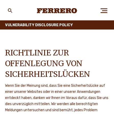
Skip
to
main
Ferrero
content
VULNERABILITY DISCLOSURE POLICY
ÜBER FERRERO
RICHTLINIE ZUR
MENSCH UND UMWELT
OFFENLEGUNG VON
SICHERHEITSLÜCKEN
UNSERE MARKEN
Wenn Sie der Meinung sind, dass Sie eine Sicherheitslücke auf
einer unserer Websites oder in einer unserer Anwendungen
entdeckt haben, danken wir Ihnen im Voraus dafür, dass Sie uns
KARRIERE
dies unverzüglich mitteilen. Wir werden alle berechtigten
Meldungen untersuchen und sind bemüht, jedes Problem