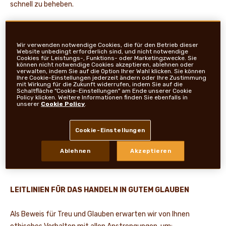
schnell zu beheben.
NEWS UND STORYS
Nachstehend finden Sie Hinweise zur optimalen Meldung einer
Sicherheitsschwachstelle. Wenn Sie hingegen ein
Wir verwenden notwendige Cookies, die für den Betrieb dieser
Datenschutzproblem melden möchten, wenden Sie sich bitte
Website unbedingt erforderlich sind, und nicht notwendige
Cookies für Leistungs-, Funktions- oder Marketingzwecke. Sie
an den Datenschutzbeauftragten von Ferrero Deutschland
können nicht notwendige Cookies akzeptieren, ablehnen oder
verwalten, indem Sie auf die Option Ihrer Wahl klicken. Sie können
gemäß unserer
Datenschutzerklärung
.
Ihre Cookie-Einstellungen jederzeit ändern oder Ihre Zustimmung
mit Wirkung für die Zukunft widerrufen, indem Sie auf die
Schaltfläche "Cookie-Einstellungen" am Ende unserer Cookie
Wir werden keine rechtlichen Schritte gegen meldende
Policy klicken. Weitere Informationen finden Sie ebenfalls in
unserer
Cookie Policy
.
Personen einleiten, die in gutem Glauben handeln, noch werden
wir uns an die Strafverfolgungsbehörden wenden. Die Ferrero-
Cookie-Einstellungen
Gruppe behält sich jedoch alle Rechte für den Fall vor, dass die
nachstehenden Richtlinien für Handeln in gutem Glauben nicht
Ablehnen
Akzeptieren
beachtet werden.
LEITLINIEN FÜR DAS HANDELN IN GUTEM GLAUBEN
Als Beweis für Treu und Glauben erwarten wir von Ihnen