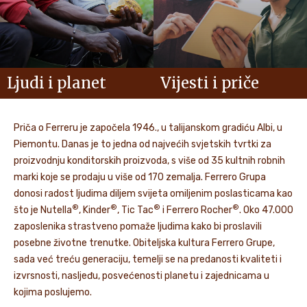
Ljudi i planet
Vijesti i priče
Priča o Ferreru je započela 1946., u talijanskom gradiću Albi, u
Piemontu. Danas je to jedna od najvećih svjetskih tvrtki za
proizvodnju konditorskih proizvoda, s više od 35 kultnih robnih
marki koje se prodaju u više od 170 zemalja. Ferrero Grupa
donosi radost ljudima diljem svijeta omiljenim poslasticama kao
®
®
®
®
što je Nutella
, Kinder
, Tic Tac
i Ferrero Rocher
. Oko 47.000
zaposlenika strastveno pomaže ljudima kako bi proslavili
posebne životne trenutke. Obiteljska kultura Ferrero Grupe,
sada već treću generaciju, temelji se na predanosti kvaliteti i
izvrsnosti, nasljeđu, posvećenosti planetu i zajednicama u
kojima poslujemo.