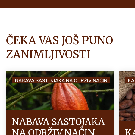
ČEKA VAS JOŠ PUNO
ZANIMLJIVOSTI
NABAVA SASTOJAKA NA ODRŽIV NAČIN
KA
NABAVA SASTOJAKA
NA ODRŽIV NAČIN
K