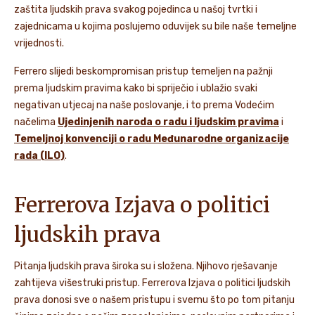
zaštita ljudskih prava svakog pojedinca u našoj tvrtki i
zajednicama u kojima poslujemo oduvijek su bile naše temeljne
vrijednosti.
Ferrero slijedi beskompromisan pristup temeljen na pažnji
prema ljudskim pravima kako bi spriječio i ublažio svaki
negativan utjecaj na naše poslovanje, i to prema Vodećim
načelima
Ujedinjenih naroda o radu i ljudskim pravima
i
Temeljnoj konvenciji o radu Međunarodne organizacije
rada (ILO)
.
Ferrerova Izjava o politici
ljudskih prava
Pitanja ljudskih prava široka su i složena. Njihovo rješavanje
zahtijeva višestruki pristup. Ferrerova Izjava o politici ljudskih
prava donosi sve o našem pristupu i svemu što po tom pitanju