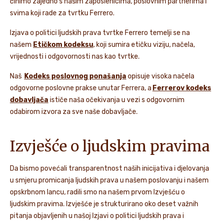
činimo zajedno s našim zaposlenicima, poslovnim partnerima i
svima koji rade za tvrtku Ferrero.
Izjava o politici ljudskih prava tvrtke Ferrero temelji se na
našem
Etičkom kodeksu
, koji sumira etičku viziju, načela,
vrijednosti i odgovornosti nas kao tvrtke.
Naš
Kodeks poslovnog ponašanja
opisuje visoka načela
odgovorne poslovne prakse unutar Ferrera, a
Ferrerov kodeks
dobavljača
ističe naša očekivanja u vezi s odgovornim
odabirom izvora za sve naše dobavljače.
Izvješće o ljudskim pravima
Da bismo povećali transparentnost naših inicijativa i djelovanja
u smjeru promicanja ljudskih prava u našem poslovanju i našem
opskrbnom lancu, radili smo na našem prvom Izvješću o
ljudskim pravima. Izvješće je strukturirano oko deset važnih
pitanja objavljenih u našoj Izjavi o politici ljudskih prava i