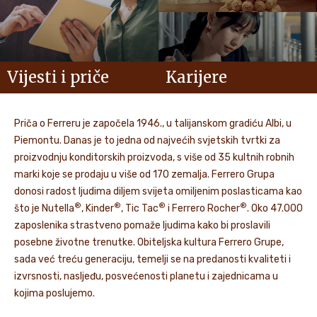
Vijesti i priče
Karijere
Priča o Ferreru je započela 1946., u talijanskom gradiću Albi, u
Piemontu. Danas je to jedna od najvećih svjetskih tvrtki za
proizvodnju konditorskih proizvoda, s više od 35 kultnih robnih
marki koje se prodaju u više od 170 zemalja. Ferrero Grupa
donosi radost ljudima diljem svijeta omiljenim poslasticama kao
®
®
®
®
što je Nutella
, Kinder
, Tic Tac
i Ferrero Rocher
. Oko 47.000
zaposlenika strastveno pomaže ljudima kako bi proslavili
posebne životne trenutke. Obiteljska kultura Ferrero Grupe,
sada već treću generaciju, temelji se na predanosti kvaliteti i
izvrsnosti, nasljeđu, posvećenosti planetu i zajednicama u
kojima poslujemo.