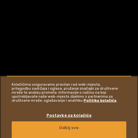
Kolačićima osiguravamo pravilan rad web-mjesta,
prilagodbu sadržaja i oglasa, pružanje značajki za društvene
mreže te analizu prometa. Informacije o načinu na koji
upotrebljavate naše web-mjesto dijelimo s partnerima za
društvene mreže, oglašavanje i analitiku
Politika kolačića
.
Postavke za kolačiće
POSJETITE WEB STRANICU
Odbij sve
KONTAKTIRAJTE NAS