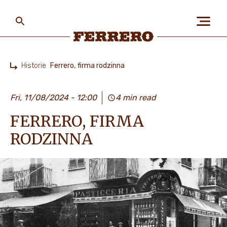
Skip
to
main
content
Ferrero
Historie
Ferrero, firma rodzinna
Home
O NAS
Fri, 11/08/2024 - 12:00
4 min read
FERRERO, FIRMA
LUDZIE I PLANETA
RODZINNA
NASZE MARKI I PRODUKTY
PRACA W FERRERO