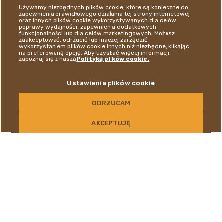
Używamy niezbędnych plików cookie, które są konieczne do
zapewnienia prawidłowego działania tej strony internetowej
oraz innych plików cookie wykorzystywanych dla celów
poprawy wydajności, zapewnienia dodatkowych
funkcjonalności lub dla celów marketingowych. Możesz
zaakceptować, odrzucić lub inaczej zarządzić
wykorzystaniem plików cookie innych niż niezbędne, klikając
na preferowaną opcję. Aby uzyskać więcej informacji,
zapoznaj się z naszą
Polityką plików cookie.
Ustawienia plików cookie
ODRZUCAM
KONTAKT
AKCEPTUJĘ
NIEZRÓWNANE
DOZNANIA SMAKOWE
®
Każda pralina Ferrero Rocher
powstaje z pasją i dbałością o