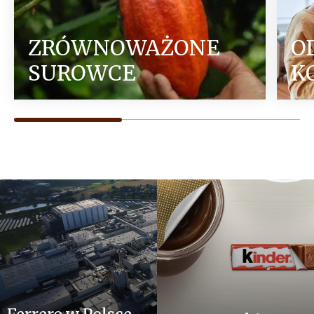
ZRÓWNOWAŻONE
O
SUROWCE
K