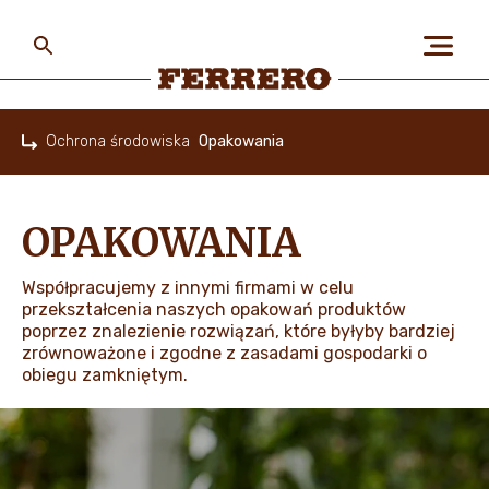
Skip
to
main
content
Ferrero
Ochrona środowiska
Opakowania
Home
O NAS
OPAKOWANIA
LUDZIE I PLANETA
Współpracujemy z innymi firmami w celu
przekształcenia naszych opakowań produktów
poprzez znalezienie rozwiązań, które byłyby bardziej
zrównoważone i zgodne z zasadami gospodarki o
NASZE MARKI I PRODUKTY
obiegu zamkniętym.
PRACA W FERRERO