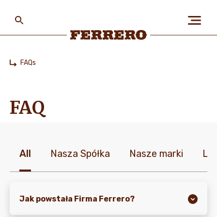
Skip
to
main
content
Ferrero
FAQs
Home
O NAS
FAQ
LUDZIE I PLANETA
All
Nasza Spółka
Nasze marki
Lud
NASZE MARKI I PRODUKTY
PRACA W FERRERO
Jak powstała Firma Ferrero?