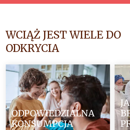
WCIĄŻ JEST WIELE DO
ODKRYCIA
JA
ODPOWIEDZIALNA
B
KONSUMPCJA
P