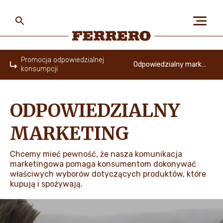
Skip
to
main
content
Ferrero
Promocja odpowiedzialnej
Odpowiedzialny marketing
konsumpcji
Home
O NAS
ODPOWIEDZIALNY
LUDZIE I PLANETA
MARKETING
Chcemy mieć pewność, że nasza komunikacja
NASZE MARKI I PRODUKTY
marketingowa pomaga konsumentom dokonywać
właściwych wyborów dotyczących produktów, które
kupują i spożywają.
PRACA W FERRERO