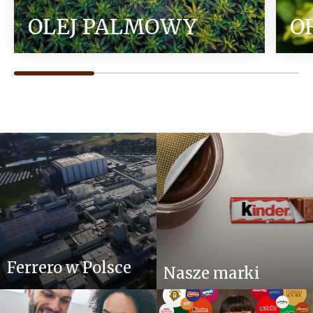
OLEJ PALMOWY
O
Ferrero w Polsce
Nasze marki