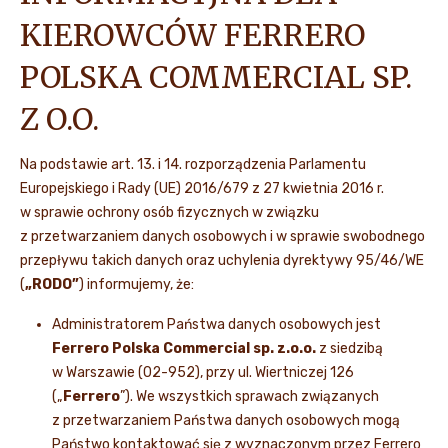
KIEROWCÓW FERRERO
AKTUALNOŚCI I MEDIA
POLSKA COMMERCIAL SP.
Z O.O.
Na podstawie art. 13. i 14. rozporządzenia Parlamentu
Europejskiego i Rady (UE) 2016/679 z 27 kwietnia 2016 r.
w sprawie ochrony osób fizycznych w związku
z przetwarzaniem danych osobowych i w sprawie swobodnego
przepływu takich danych oraz uchylenia dyrektywy 95/46/WE
(
„RODO”
) informujemy, że:
Administratorem Państwa danych osobowych jest
Ferrero Polska Commercial sp. z.o.o.
z siedzibą
w Warszawie (02-952), przy ul. Wiertniczej 126
(„
Ferrero
”). We wszystkich sprawach związanych
z przetwarzaniem Państwa danych osobowych mogą
Państwo kontaktować się z wyznaczonym przez Ferrero