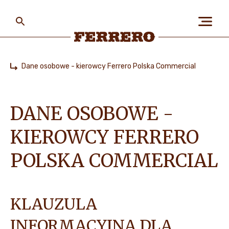
Skip
to
main
content
Ferrero
Dane osobowe - kierowcy Ferrero Polska Commercial
Home
O NAS
DANE OSOBOWE -
LUDZIE I PLANETA
KIEROWCY FERRERO
POLSKA COMMERCIAL
NASZE MARKI I PRODUKTY
KLAUZULA
PRACA W FERRERO
INFORMACYJNA DLA