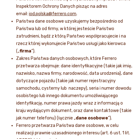
Inspektorem Ochrony Danych pisząc na adres
email:
iod.polska@ferrero.com
.
Państwa dane osobowe uzyskujemy bezpośrednio od
Państwa lub od firmy, w której jesteście Państwo
zatrudnieni, bądź z którą Państwo współpracujecie i na
rzecz której wykonujecie Państwo usługi jako kierowca
(„
firma
”).
Zakres Państwa danych osobowych, które Ferrero
przetwarza obejmuje: dane identyfikacyjne (takie jak imię,
nazwisko, nazwa firmy, narodowość, data urodzenia), dane
dotyczące pojazdu (takie jak numer rejestracyjny
samochodu, cysterny lub naczepy), seria i numer dowodu
osobistego lub innego dokumentu umożliwiającego
identyfikację, numer prawa jazdy wraz z informacją o
kraju wydającym dokument, oraz dane kontaktowe (takie
jak numer telefonu) (łącznie „
dane osobowe
”).
Ferrero przetwarza Państwa dane osobowe, w celu
realizacji prawnie uzasadnionego interesu (art. 6 ust. 1 lit.