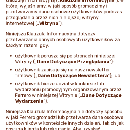
klauzulę informacyjną („
Klauzula Informacyjna
”), w
której wyjaśniamy, w jaki sposób gromadzimy i
przetwarzamy dane osobowe użytkowników podczas
AKTUALNOŚCI I MEDIA
przeglądania przez nich niniejszej witryny
internetowej („
Witryna
”).
Niniejsza Klauzula Informacyjna dotyczy
przetwarzania danych osobowych użytkowników za
każdym razem, gdy:
użytkownik porusza się po stronach niniejszej
Witryny („
Dane Dotyczące Przeglądania
”);
użytkownik zapisuje się na nasz newsletter
firmowy („
Dane Dotyczące Newslettera
”); lub
użytkownik bierze udział w konkursie lub
wydarzeniu promocyjnym organizowanym przez
Ferrero w niniejszej Witrynie („
Dane Dotyczące
Wydarzenia
”).
Niniejsza Klauzula Informacyjna nie dotyczy sposobu,
w jaki Ferrero gromadzi lub przetwarza dane osobowe
użytkowników w kontekście innych działań, takich jak
obsługa klienta lub rekrutacja. Aby uzyskać