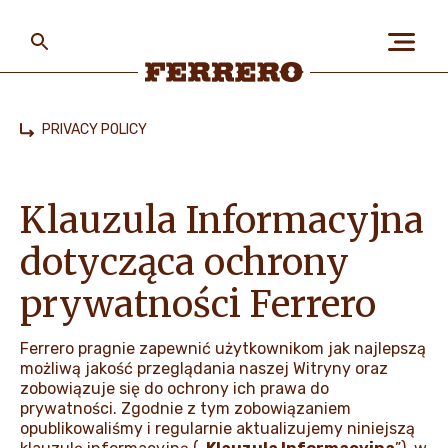
Skip
to
main
content
Ferrero
PRIVACY POLICY
Home
O NAS
Klauzula Informacyjna
LUDZIE I PLANETA
dotycząca ochrony
prywatności Ferrero
NASZE MARKI I PRODUKTY
Ferrero pragnie zapewnić użytkownikom jak najlepszą
możliwą jakość przeglądania naszej Witryny oraz
zobowiązuje się do ochrony ich prawa do
PRACA W FERRERO
prywatności. Zgodnie z tym zobowiązaniem
opublikowaliśmy i regularnie aktualizujemy niniejszą