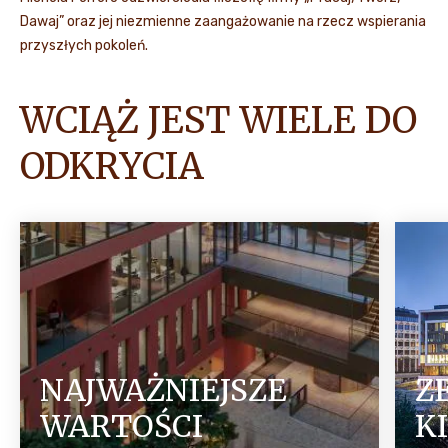
Dawaj” oraz jej niezmienne zaangażowanie na rzecz wspierania
przyszłych pokoleń.
WCIĄŻ JEST WIELE DO
ODKRYCIA
NAJWAŻNIEJSZE
Z
WARTOŚCI
K