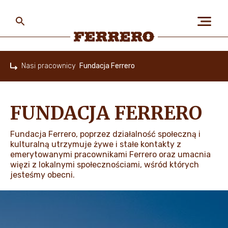
Skip
to
main
content
Ferrero
Nasi pracownicy
Fundacja Ferrero
Home
O NAS
FUNDACJA FERRERO
LUDZIE I PLANETA
Fundacja Ferrero, poprzez działalność społeczną i
kulturalną utrzymuje żywe i stałe kontakty z
emerytowanymi pracownikami Ferrero oraz umacnia
więzi z lokalnymi społecznościami, wśród których
NASZE MARKI I PRODUKTY
jesteśmy obecni.
PRACA W FERRERO