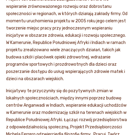
wspieranie zrównoważonego rozwoju oraz dobrostanu
społeczności w regionach, w których działają zakłady firmy. Od
momentu uruchomienia projektu w 2005 roku jego celem jest
tworzenie miejsc pracy przy jednoczesnym wspieraniu
inicjatyw w obszarze zdrowia, edukacji i rozwoju społecznego.
W Kamerunie, Republice Południowej Afryki i Indiach w ramach
projektu zrealizowano wiele znaczących działań, takich jak
budowa szkół i placówek opieki zdrowotnej, wdrażanie
programów sportowych i prozdrowotnych dla dzieci oraz
poszerzanie dostępu do usług wspierających zdrowie matek i
dzieci na obszarach wiejskich.
Inicjatywy te przyczyniły się do pozytywnych zmian w
lokalnych społecznościach, między innymi poprzez budowę
centrów Anganwadi w Indiach, wspieranie edukacji uchodźców
w Kamerunie oraz modernizację szkół na terenach wiejskich w
Republice Południowej Afryki. Łącząc rozwój przedsiębiorstwa
z odpowiedzialnością społeczną, Projekt Przedsiębiorczości
Michela Ferrero odzwierciedla filozofię firmy „Pracuj, Twórz,