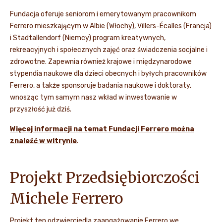
Fundacja oferuje seniorom i emerytowanym pracownikom
Ferrero mieszkającym w Albie (Włochy), Villers-Écalles (Francja)
i Stadtallendorf (Niemcy) program kreatywnych,
rekreacyjnych i społecznych zajęć oraz świadczenia socjalne i
zdrowotne. Zapewnia również krajowe i międzynarodowe
stypendia naukowe dla dzieci obecnych i byłych pracowników
Ferrero, a także sponsoruje badania naukowe i doktoraty,
wnosząc tym samym nasz wkład w inwestowanie w
przyszłość już dziś.
Więcej informacji na temat Fundacji Ferrero można
znaleźć w witrynie
.
Projekt Przedsiębiorczości
Michele Ferrero
Projekt ten odzwierciedla zaangażowanie Ferrero we