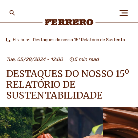
Skip
to
main
content
Ferrero
Histórias
Destaques do nosso 15º Relatório de Sustentabilidade
Home
SOBRE NÓS
Tue, 05/28/2024 - 12:00
5 min read
DESTAQUES DO NOSSO 15º
PESSOAS E PLANETA
RELATÓRIO DE
SUSTENTABILIDADE
AS NOSSAS MARCAS
CARREIRAS