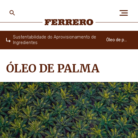
Skip
to
main
content
Ferrero
Sustentabilidade do Aprovisionamento de
Óleo de palma
Ingredientes
Home
SOBRE NÓS
ÓLEO DE PALMA
PESSOAS E PLANETA
AS NOSSAS MARCAS
CARREIRAS