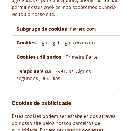
agregadas e, por conseguinte, anónimas. Se não
permitir estes cookies, não saberemos quando
visitou o nosso site.
Cookie
ferrero.com
para
medição
do
_ga
,
_gid
,
_ga_xxxxxxxxxx
desempenho
Primeira Parte
399 Dias, Alguns
segundos., 364 Dias
Cookies de publicidade
Estes cookies podem ser estabelecidos através
do nosso site pelos nossos parceiros de
publicidade. Podem ser usados por essas