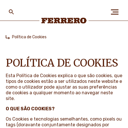
Skip
to
main
content
Ferrero
Política de Cookies
Home
SOBRE NÓS
POLÍTICA DE COOKIES
PESSOAS E PLANETA
Esta Política de Cookies explica o que são cookies, que
tipos de cookies estão a ser utilizados neste website e
como o utilizador pode ajustar as suas preferências
AS NOSSAS MARCAS
de cookies a qualquer momento ao navegar neste
site.
O QUE SÃO COOKIES?
CARREIRAS
Os Cookies e tecnologias semelhantes, como pixels ou
tags (doravante conjuntamente designados por