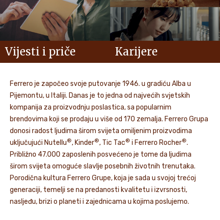
Vijesti i priče
Karijere
Ferrero je započeo svoje putovanje 1946. u gradiću Alba u
Pijemontu, u Italiji. Danas je to jedna od najvećih svjetskih
kompanija za proizvodnju poslastica, sa popularnim
brendovima koji se prodaju u više od 170 zemalja. Ferrero Grupa
donosi radost ljudima širom svijeta omiljenim proizvodima
®
®
®
®
uključujući Nutellu
, Kinder
, Tic Tac
i Ferrero Rocher
.
Približno 47.000 zaposlenih posvećeno je tome da ljudima
širom svijeta omoguće slavlje posebnih životnih trenutaka.
Porodična kultura Ferrero Grupe, koja je sada u svojoj trećoj
generaciji, temelji se na predanosti kvalitetu i izvrsnosti,
nasljeđu, brizi o planeti i zajednicama u kojima poslujemo.