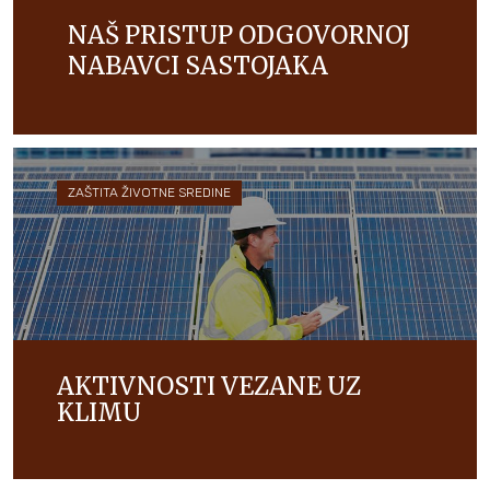
NAŠ PRISTUP ODGOVORNOJ
NABAVCI SASTOJAKA
Cilj nam je stvoriti uspješan opskrbni lanac koji
koristi poljoprivrednicima i njihovim zajednicama te
štiti ljude i životnu sredinu.
ZAŠTITA ŽIVOTNE SREDINE
AKTIVNOSTI VEZANE UZ
KLIMU
Cilj nam je svake godine smanjiti naš ugljični otisak
mjerenjem i energetski efikasnijom proizvodnjom u
globalnom poslovanju i u našim opskrbnim lancima.