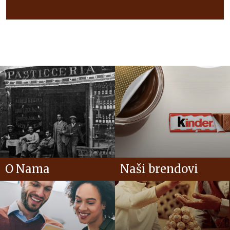
Pročitajte više o našim pokušajima da zaštitimo
životnu sredinu, nabavljamo sastojke na održiv način,
promovišemo odgovornu konzumaciju i osnažimo
ljude.
O Nama
Naši brendovi