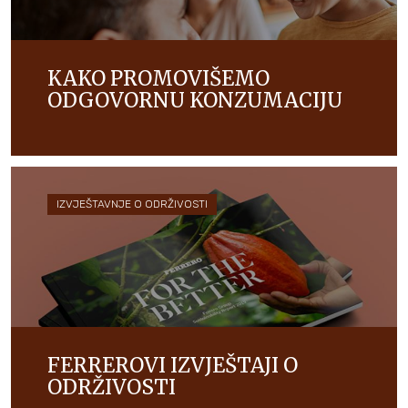
KAKO PROMOVIŠEMO
ODGOVORNU KONZUMACIJU
Posvećeni smo odgovornoj komunikaciji koja pomaže
potrošačima u donošenju odgovarajućih izbora o
proizvodima koje kupuju i konzumiraju.
IZVJEŠTAVNJE O ODRŽIVOSTI
FERREROVI IZVJEŠTAJI O
ODRŽIVOSTI