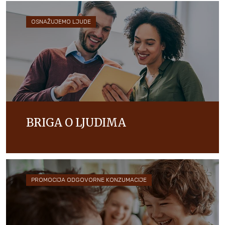
OSNAŽUJEMO LJUDE
BRIGA O LJUDIMA
Radimo na izgradnji kulture povjerenja, poštovanja,
različitosti i jednakih mogućnosti za sve jer nam je
stalo do naših ljudi.
PROMOCIJA ODGOVORNE KONZUMACIJE