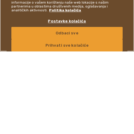
informacije o vašem korištenju naše web lokacije s našim
partnerima u oblastima društvenih medija, oglašavanja i
analitičkih aktivnosti.
Politika kolačića
Postavke kolačića
OTKRIJTE SVE PROIZVODE
Odbaci sve
KONTAKTIRAJTE NAS
Prihvati sve kolačiće
Iskustvo laganog ukusa
®
Iza Raffaello
poslastice stoji Ferrerova stručnost u stvaranju
izvrsnih djela i naša briga o kvaliteti i sastojcima. Raffaello
kreacije su jedinstvena iskustva koja kombinuju neponovljivu
slojevitu strukturu sa našim prepoznatljivim sastojcima:
nježnim kokosovim pahuljicama i hrskavim bademima.