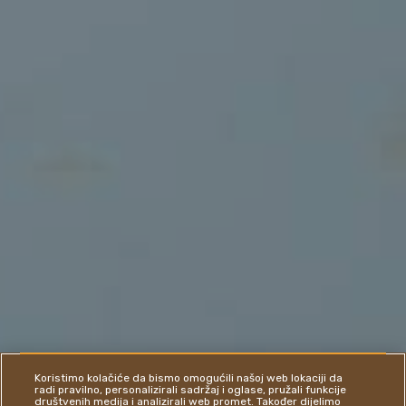
Koristimo kolačiće da bismo omogućili našoj web lokaciji da
radi pravilno, personalizirali sadržaj i oglase, pružali funkcije
društvenih medija i analizirali web promet. Također dijelimo