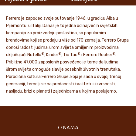
Ferrero je započeo svoje putovanje 1946. u gradiću Alba u
Pijemontu, u Italiji. Danas je to jedna od najvećih svjetskih
kompanija za proizvodnju poslastica, sa popularnim
brendovima koji se prodaju u više od 170 zemalja. Ferrero Grupa
donosi radost ljudima širom svijeta omiljenim proizvodima
®
®
®
®
uključujući Nutellu
, Kinder
, Tic Tac
i Ferrero Rocher
.
Približno 47.000 zaposlenih posvećeno je tome da ljudima
širom svijeta omoguće slavlje posebnih životnih trenutaka.
Porodična kultura Ferrero Grupe, koja je sada u svojoj trećoj
generaciji, temelji se na predanosti kvalitetu i izvrsnosti,
nasljeđu, brizi o planeti i zajednicama u kojima poslujemo.
O NAMA