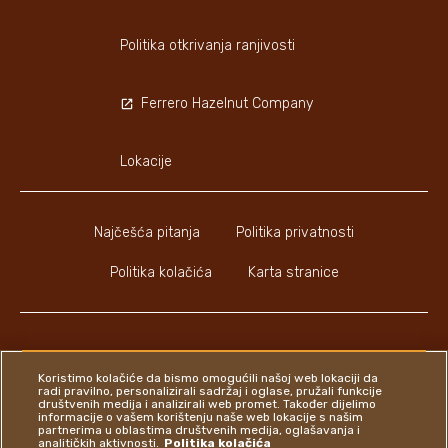
Politika otkrivanja ranjivosti
Ferrero Hazelnut Company
Lokacije
Najčešća pitanja
Politika privatnosti
Politika kolačića
Karta stranice
Koristimo kolačiće da bismo omogućili našoj web lokaciji da
Youtube Channel
Instagram
LinkedIn
Faceboo
radi pravilno, personalizirali sadržaj i oglase, pružali funkcije
društvenih medija i analizirali web promet. Također dijelimo
informacije o vašem korištenju naše web lokacije s našim
partnerima u oblastima društvenih medija, oglašavanja i
analitičkih aktivnosti.
Politika kolačića