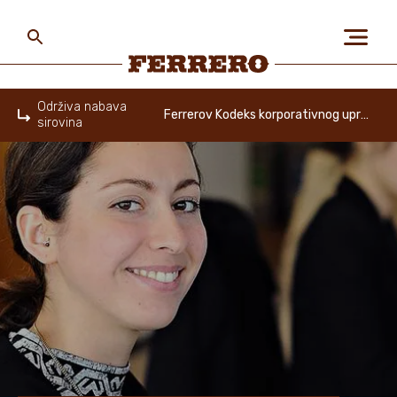
Skip
to
main
content
Ferrero
Održiva nabava
Ferrerov Kodeks korporativnog upravljanja
sirovina
Home
O NAMA
LJUDI I PLANET
NAŠI BRENDOVI
KARIJERE