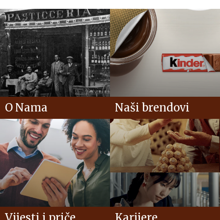
O Nama
Naši brendovi
Vijesti i priče
Karijere