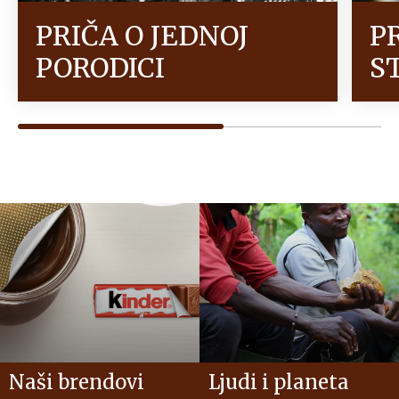
PRIČA O JEDNOJ
P
PORODICI
S
Naši brendovi
Ljudi i planeta