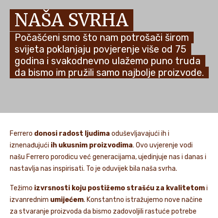
NAŠA SVRHA
VIJESTI I PRIČE
Počašćeni smo što nam potrošači širom
svijeta poklanjaju povjerenje više od 75
godina i svakodnevno ulažemo puno truda
da bismo im pružili samo najbolje proizvode.
Ferrero
donosi radost ljudima
oduševljavajući ih i
iznenađujući
ih ukusnim proizvodima
. Ovo uvjerenje vodi
našu Ferrero porodicu već generacijama, ujedinjuje nas i danas i
nastavlja nas inspirisati. To je oduvijek bila naša svrha.
Težimo
izvrsnosti koju postižemo strašću za kvalitetom
i
izvanrednim
umijećem
. Konstantno istražujemo nove načine
za stvaranje proizvoda da bismo zadovoljili rastuće potrebe