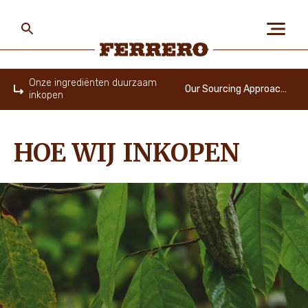
Skip
to
main
content
Ferrero
Onze ingrediënten duurzaam
Our Sourcing Approach NL
inkopen
Home
OVER ONS
HOE WIJ INKOPEN
MENS EN PLANEET
ONZE MERKEN
VACATURES