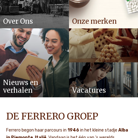
Over Ons
Onze merken
Nieuws en
verhalen
Vacatures
DE FERRERO GROEP
Ferrero begon haar parcours in
1946
in het kleine stadje
Alba
in Piemonte
,
Italië
. Vandaag is het één van ‘s werelds