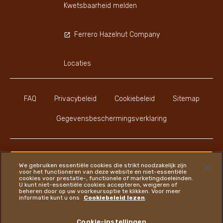
Kwetsbaarheid melden
Ferrero Hazelnut Company
Locaties
FAQ
Privacybeleid
Cookiebeleid
Sitemap
Gegevensbeschermingsverklaring
We gebruiken essentiële cookies die strikt noodzakelijk zijn
voor het functioneren van deze website en niet-essentiële
Instagram
LinkedIn
Youtube
Faceboo
cookies voor prestatie-, functionele of marketingdoeleinden.
U kunt niet-essentiële cookies accepteren, weigeren of
beheren door op uw voorkeursoptie te klikken. Voor meer
informatie kunt u ons
Cookiebeleid lezen
.
Ferrero
Cookie-instellingen