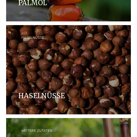
PALMÖL
Bei Ferrero verpflichten wir uns, zu 100% durch
RSPO als segregiert zertifiziertes Palmöl zu
beziehen, das sich bis zu den Plantagen
zurückverfolgen lässt.
HASELNÜSSE
HASELNÜSSE
Wir arbeiten daran, eine verantwortungsbewusste
Haselnuss-Lieferkette zu erreichen.
WEITERE ZUTATEN