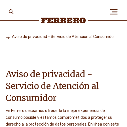
Skip
to
main
content
Ferrero
Aviso de privacidad - Servicio de Atención al Consumidor
Home
SOBRE NOSOTROS
LAS PERSONAS Y EL
Aviso de privacidad -
PLANETA
Servicio de Atención al
Consumidor
NUESTRAS MARCAS
En Ferrero deseamos ofrecerle la mejor experiencia de
consumo posible y estamos comprometidos a proteger su
CARRERAS
derecho a la protección de datos personales. En línea con este