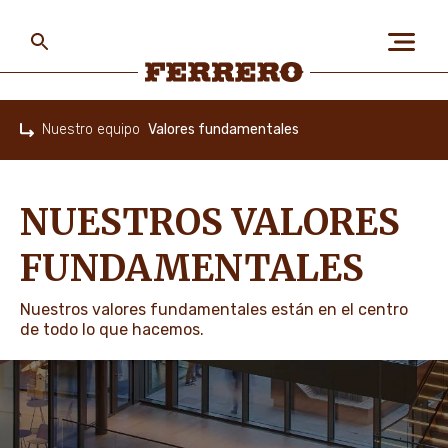
Skip
to
main
content
Ferrero
Nuestro equipo
Valores fundamentales
Home
SOBRE NOSOTROS
NUESTROS VALORES
LAS PERSONAS Y EL
FUNDAMENTALES
PLANETA
Nuestros valores fundamentales están en el centro
de todo lo que hacemos.
NUESTRAS MARCAS
CARRERAS