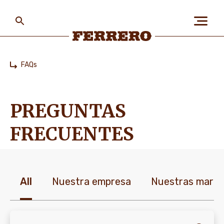
Skip
to
main
content
Ferrero
FAQs
Home
SOBRE NOSOTROS
PREGUNTAS
LAS PERSONAS Y EL
FRECUENTES
PLANETA
NUESTRAS MARCAS
All
Nuestra empresa
Nuestras marc
CARRERAS