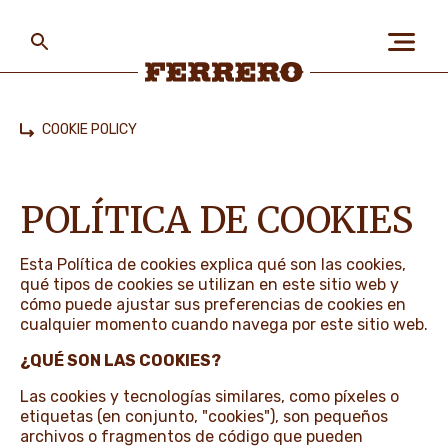
Skip
to
main
content
Ferrero
COOKIE POLICY
Home
SOBRE NOSOTROS
POLÍTICA DE COOKIES
LAS PERSONAS Y EL
PLANETA
Esta Política de cookies explica qué son las cookies,
qué tipos de cookies se utilizan en este sitio web y
cómo puede ajustar sus preferencias de cookies en
cualquier momento cuando navega por este sitio web.
NUESTRAS MARCAS
¿QUÉ SON LAS COOKIES?
Las cookies y tecnologías similares, como píxeles o
etiquetas (en conjunto, "cookies"), son pequeños
CARRERAS
archivos o fragmentos de código que pueden