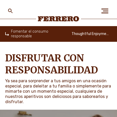
Skip
to
main
content
Ferrero
Fomentar el consumo
Thoughtful Enjoyment
responsable
Home
SOBRE NOSOTROS
DISFRUTAR CON
LAS PERSONAS Y EL
RESPONSABILIDAD
PLANETA
Ya sea para sorprender a tus amigos en una ocasión
especial, para deleitar a tu familia o simplemente para
NUESTRAS MARCAS
mimarte con un momento especial, cualquiera de
nuestros aperitivos son deliciosos para saborearlos y
disfrutar.
CARRERAS