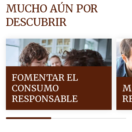
MUCHO AÚN POR
DESCUBRIR
FOMENTAR EL
CONSUMO
M
RESPONSABLE
R