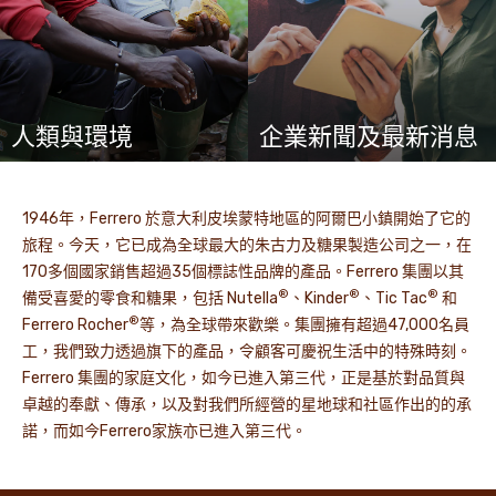
人類與環境
企業新聞及最新消息
1946年，Ferrero 於意大利皮埃蒙特地區的阿爾巴小鎮開始了它的
旅程。今天，它已成為全球最大的朱古力及糖果製造公司之一，在
170多個國家銷售超過35個標誌性品牌的產品。Ferrero 集團以其
®
®
®
備受喜愛的零食和糖果，包括 Nutella
、Kinder
、Tic Tac
和
®
Ferrero Rocher
等，為全球帶來歡樂。集團擁有超過47,000名員
工，我們致力透過旗下的產品，令顧客可慶祝生活中的特殊時刻。
Ferrero 集團的家庭文化，如今已進入第三代，正是基於對品質與
卓越的奉獻、傳承，以及對我們所經營的星地球和社區作出的的承
諾，而如今Ferrero家族亦已進入第三代。