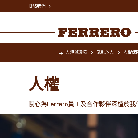
Skip
聯絡我們
to
main
content
Ferrero
人類與環境
賦能於人
人權保
Home
人權
關心為Ferrero員工及合作夥伴深植