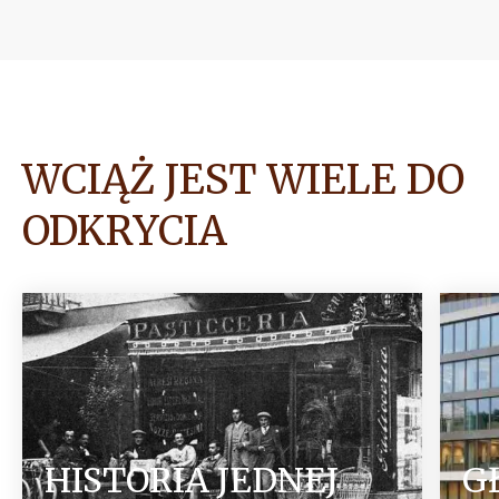
WCIĄŻ JEST WIELE DO
ODKRYCIA
HISTORIA JEDNEJ
G