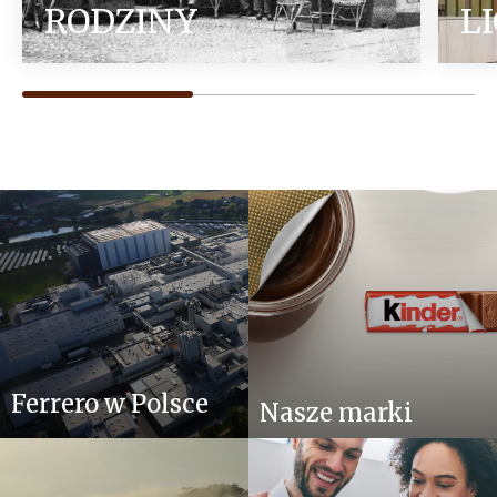
RODZINY
L
Ferrero w Polsce
Nasze marki