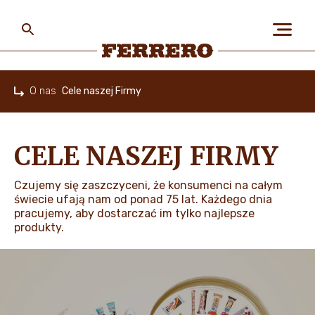
Skip
to
main
content
Ferrero
O nas
Cele naszej Firmy
Home
O NAS
CELE NASZEJ FIRMY
LUDZIE I PLANETA
Czujemy się zaszczyceni, że konsumenci na całym
świecie ufają nam od ponad 75 lat. Każdego dnia
pracujemy, aby dostarczać im tylko najlepsze
produkty.
NASZE MARKI I PRODUKTY
PRACA W FERRERO