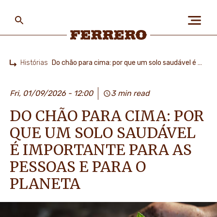
Skip
to
main
content
Ferrero
Histórias
Do chão para cima: por que um solo saudável é importante para as pessoas e para o planeta
Home
SOBRE NÓS
Fri, 01/09/2026 - 12:00
3 min read
DO CHÃO PARA CIMA: POR
PESSOAS E PLANETA
QUE UM SOLO SAUDÁVEL
É IMPORTANTE PARA AS
AS NOSSAS MARCAS
PESSOAS E PARA O
PLANETA
CARREIRAS