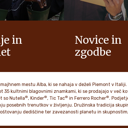
je in
Novice in
net
zgodbe
žinsko podjetje, so
V našem informacijskem sre
ot so spoštovanje,
našli novosti, zgodbe in spor
 in inovativnost, že več
javnost o podjetju Ferrero in
el naše kulture.
blagovnih znamkah.
 majhnem mestu Alba, ki se nahaja v deželi Piemont v Italiji
t 35 kultnimi blagovnimi znamkami, ki se prodajajo v več ko
®
®
®
®
ot so Nutella
, Kinder
, Tic Tac
in Ferrero Rocher
. Podjet
TE VEČ
ODKRIJTE VEČ
 posebnih trenutkov v življenju. Družinska tradicija skupine
spoštovanju dediščine ter zavezanosti planetu in skupnostim,