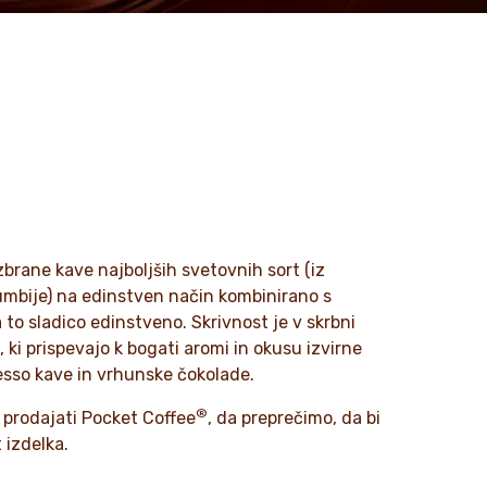
izbrane kave najboljših svetovnih sort (iz
olumbije) na edinstven način kombinirano s
a to sladico edinstveno. Skrivnost je v skrbni
n, ki prispevajo k bogati aromi in okusu izvirne
esso kave in vrhunske čokolade.
®
prodajati Pocket Coffee
, da preprečimo, da bi
 izdelka.