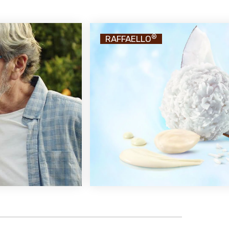
®
RAFFAELLO