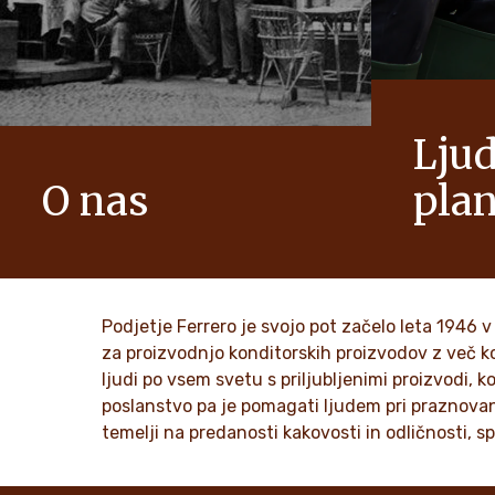
Ljud
O nas
pla
Zgodba o skupini Ferrero in njenem
Ker smo dru
poslanstvu. Od prvih korakov do
vrednote, k
svetovnega uspeha.
integriteta
generacij d
Podjetje Ferrero je svojo pot začelo leta 1946 v
za proizvodnjo konditorskih proizvodov z več ko
ODKRIJTE VEČ
ljudi po vsem svetu s priljubljenimi proizvodi, k
ODKRIJ
poslanstvo pa je pomagati ljudem pri praznovanju
temelji na predanosti kakovosti in odličnosti, 