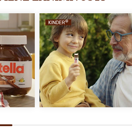
®
KINDER