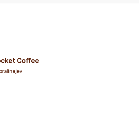
cket Coffee
pralinejev