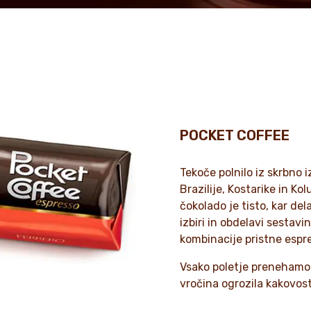
POCKET COFFEE
Tekoče polnilo iz skrbno 
Brazilije, Kostarike in K
čokolado je tisto, kar del
izbiri in obdelavi sestavi
kombinacije pristne espr
Vsako poletje prenehamo 
vročina ogrozila kakovost