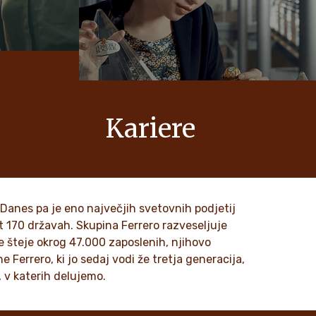
Kariere
dišču boste
Priljubljeni pri več generacijah, a ustvarili
očila za
ste jih vi.
 njegovih
. Danes pa je eno največjih svetovnih podjetij
ODKRIJTE VEČ
t 170 državah. Skupina Ferrero razveseljuje
je šteje okrog 47.000 zaposlenih, njihovo
 Ferrero, ki jo sedaj vodi že tretja generacija,
 v katerih delujemo.