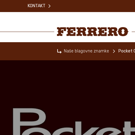
Skip
KONTAKT
to
main
content
Ferrero
Naše blagovne znamke
Pocket 
Home