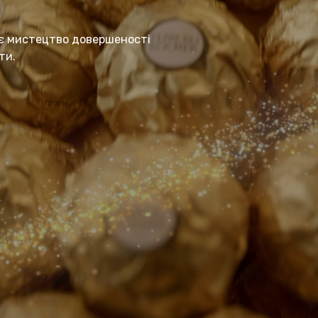
є мистецтво довершеності
ти.