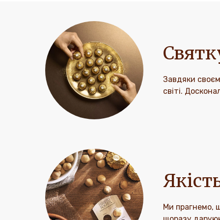
Святк
Завдяки своєму
світі. Доскона
Якість
Ми прагнемо, щ
щоразу даруюю