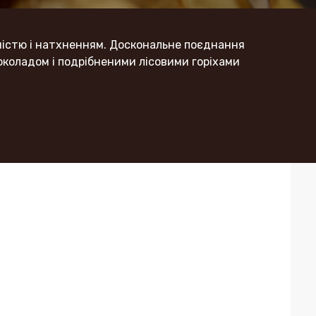
істю і натхненням. Доскональне поєднання
околадом і подрібненими лісовими горіхами