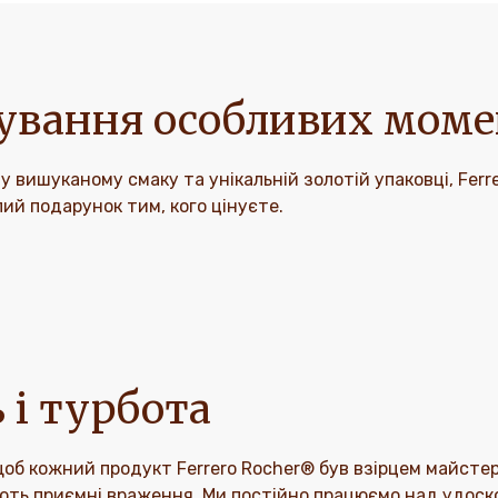
ування особливих моме
 вишуканому смаку та унікальній золотій упаковці, Ferr
лий подарунок тим, кого цінуєте.
 і турбота
об кожний продукт Ferrero Rocher® був взірцем майстерн
ть приємні враження. Ми постійно працюємо над удоскон