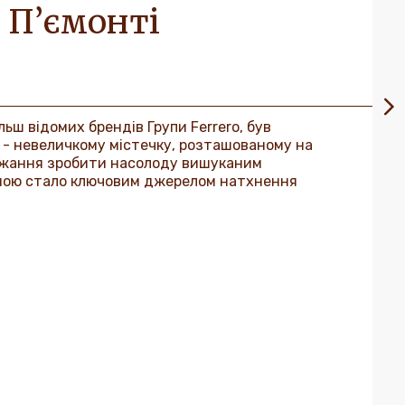
 П’ємонті
льш відомих брендів Групи Ferrero, був
і - невеличкому містечку, розташованому на
 Бажання зробити насолоду вишуканим
ною стало ключовим джерелом натхнення