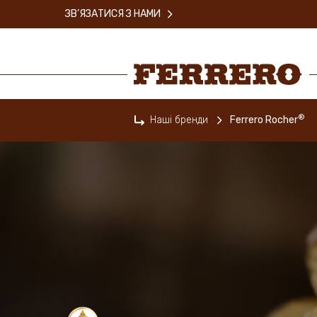
Skip
ЗВ’ЯЗАТИСЯ З НАМИ
to
main
content
Ferrero
®
Наші бренди
Ferrero Rocher
Home