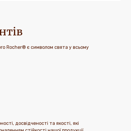
нтів
ero Rocher® є символом свята у всьому
ості, досвідченості та якості, які
аленням стійкості нашої продукції.