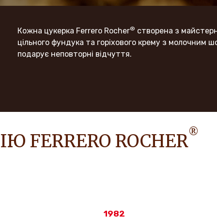
®
Кожна цукерка Ferrero Rocher
створена з майстерн
цільного фундука та горіхового крему з молочним ш
подарує неповторні відчуття.
®
РІЮ FERRERO ROCHER
1982